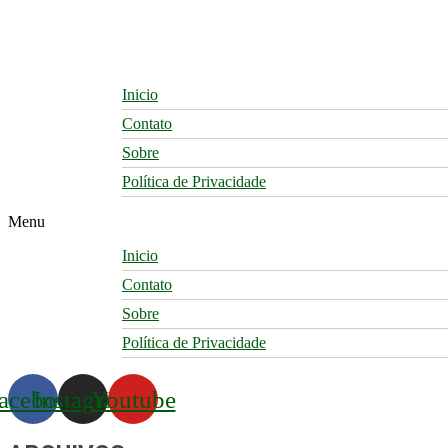
Skip
to
content
Inicio
Contato
Sobre
Política de Privacidade
Menu
Inicio
Contato
Sobre
Política de Privacidade
acebook
Instagram
Youtube