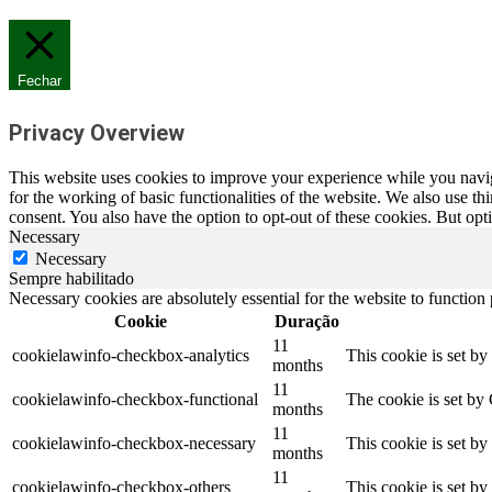
Fechar
Privacy Overview
This website uses cookies to improve your experience while you naviga
for the working of basic functionalities of the website. We also use t
consent. You also have the option to opt-out of these cookies. But op
Necessary
Necessary
Sempre habilitado
Necessary cookies are absolutely essential for the website to function
Cookie
Duração
11
cookielawinfo-checkbox-analytics
This cookie is set b
months
11
cookielawinfo-checkbox-functional
The cookie is set by
months
11
cookielawinfo-checkbox-necessary
This cookie is set b
months
11
cookielawinfo-checkbox-others
This cookie is set b