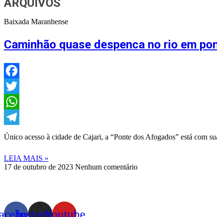
ARQUIVOS
Baixada Maranhense
Caminhão quase despenca no rio em pon
Facebook
Twitter
WhatsApp
Telegram
Único acesso à cidade de Cajari, a “Ponte dos Afogados” está com sua
LEIA MAIS »
17 de outubro de 2023
Nenhum comentário
acebook
Instagram
Youtube