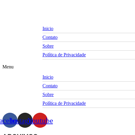
Skip
to
content
Inicio
Contato
Sobre
Política de Privacidade
Menu
Inicio
Contato
Sobre
Política de Privacidade
acebook
Instagram
Youtube