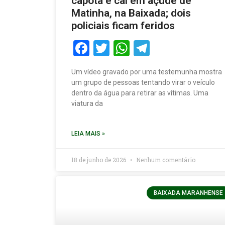
capota e cai em açude de
Matinha, na Baixada; dois
policiais ficam feridos
Facebook
Twitter
WhatsApp
Telegram
Um vídeo gravado por uma testemunha mostra
um grupo de pessoas tentando virar o veículo
dentro da água para retirar as vítimas. Uma
viatura da
LEIA MAIS »
18 de junho de 2026
Nenhum comentário
BAIXADA MARANHENSE