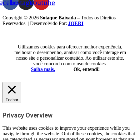
acebook
Instagram
Youtube
Copyright © 2026
Sotaque Baixada
– Todos os Direitos
Reservados. | Desenvolvido Por:
JOERI
Utilizamos cookies para oferecer melhor experiência,
melhorar o desempenho, analisar como você interage em
nosso site e personalizar conteúdo. Ao utilizar este site,
você concorda com o uso de cookies.
Saiba mais.
Ok, entendi!
Fechar
Privacy Overview
This website uses cookies to improve your experience while you
navigate through the website. Out of these cookies, the cookies that
are categorized as necessary are stored on your browser as they are