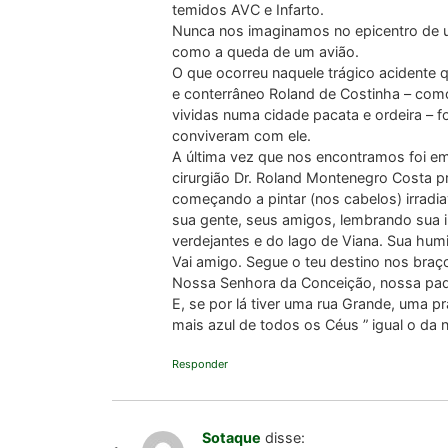
temidos AVC e Infarto.
Nunca nos imaginamos no epicentro de u
como a queda de um avião.
O que ocorreu naquele trágico acidente 
e conterrâneo Roland de Costinha – como
vividas numa cidade pacata e ordeira – 
conviveram com ele.
A última vez que nos encontramos foi 
cirurgião Dr. Roland Montenegro Costa pr
começando a pintar (nos cabelos) irradia
sua gente, seus amigos, lembrando sua i
verdejantes e do lago de Viana. Sua hum
Vai amigo. Segue o teu destino nos bra
Nossa Senhora da Conceição, nossa pad
E, se por lá tiver uma rua Grande, uma p
mais azul de todos os Céus ” igual o da 
Responder
Sotaque
disse: