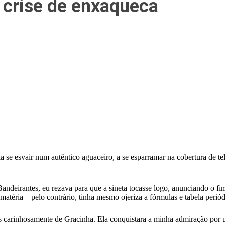
a crise de enxaqueca
a se esvair num autêntico aguaceiro, a se esparramar na cobertura de te
 Bandeirantes, eu rezava para que a sineta tocasse logo, anunciando o f
téria – pelo contrário, tinha mesmo ojeriza a fórmulas e tabela periód
 carinhosamente de Gracinha. Ela conquistara a minha admiração por u