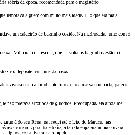
tária sóbria da época, recomendada para o magistério.
, que lembrava alguém com muito mais idade. E, o que era mais
guardava um caldeirão de bagrinho cozido. Na madrugada, junto com o
xar. Vai para a tua escola, que na volta os bagrinhos estão a tua
dras e o depositei em cima da mesa.
aldo viscoso com a farinha até formar uma massa compacta, parecida
que não tolerava arroubos de gulodice. Preocupada, ela ainda me
e tarumã do seu Rena, naveguei até o leito do Maracu, nas
ies de mandi, piranha e traíra, a tarrafa engatara numa coivara
 se alguma coisa tivesse se rompido.