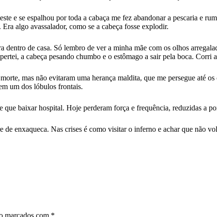
 teste e se espalhou por toda a cabaça me fez abandonar a pescaria e r
Era algo avassalador, como se a cabeça fosse explodir.
ra dentro de casa. Só lembro de ver a minha mãe com os olhos arregala
ertei, a cabeça pesando chumbo e o estômago a sair pela boca. Corri até
 morte, mas não evitaram uma herança maldita, que me persegue até os 
 em um dos lóbulos frontais.
ve que baixar hospital. Hoje perderam força e frequência, reduzidas a p
re de enxaqueca. Nas crises é como visitar o inferno e achar que não v
ão marcados com
*