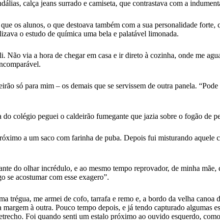
andálias, calça jeans surrado e camiseta, que contrastava com a indumen
ha que os alunos, o que destoava também com a sua personalidade forte
olizava o estudo de química uma bela e palatável limonada.
li. Não via a hora de chegar em casa e ir direto à cozinha, onde me a
 incomparável.
rão só para mim – os demais que se servissem de outra panela. “Pode dei
o colégio peguei o caldeirão fumegante que jazia sobre o fogão de pe
róximo a um saco com farinha de puba. Depois fui misturando aquele c
iante do olhar incrédulo, e ao mesmo tempo reprovador, de minha mãe, 
go se acostumar com esse exagero”.
trégua, me armei de cofo, tarrafa e remo e, a bordo da velha canoa d
argem à outra. Pouco tempo depois, e já tendo capturado algumas espéc
apetrecho. Foi quando senti um estalo próximo ao ouvido esquerdo, como