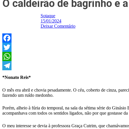
O caldeirão de bagrinho e 
Sotaque
15/01/2024
Deixar Comentário
Facebook
Twitter
WhatsApp
Telegram
*Nonato Reis*
O mês era abril e chovia pesadamente. O céu, coberto de cinza, pareci
fazendo um ruído medonho.
Porém, alheio à fúria do temporal, na sala da sétima série do Ginásio
acompanhava com todos os sentidos ligados, não por que gostasse da ma
O meu interesse se devia à professora Graça Cutrim, que chamávamos