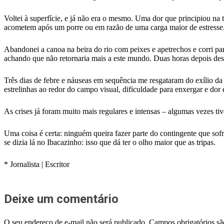
Voltei à superfície, e já não era o mesmo. Uma dor que principiou na
acometem após um porre ou em razão de uma carga maior de estresse. 
Abandonei a canoa na beira do rio com peixes e apetrechos e corri pa
achando que não retornaria mais a este mundo. Duas horas depois desp
Três dias de febre e náuseas em sequência me resgataram do exílio da
estrelinhas ao redor do campo visual, dificuldade para enxergar e dor
As crises já foram muito mais regulares e intensas – algumas vezes ti
Uma coisa é certa: ninguém queira fazer parte do contingente que sof
se dizia lá no Ibacazinho: isso que dá ter o olho maior que as tripas.
* Jornalista | Escritor
Deixe um comentário
O seu endereço de e-mail não será publicado.
Campos obrigatórios s