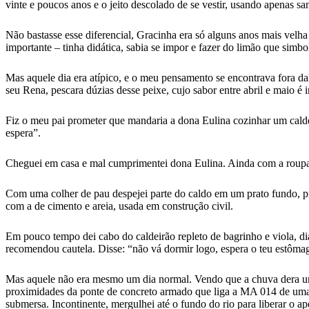
vinte e poucos anos e o jeito descolado de se vestir, usando apenas s
Não bastasse esse diferencial, Gracinha era só alguns anos mais vel
importante – tinha didática, sabia se impor e fazer do limão que simb
Mas aquele dia era atípico, e o meu pensamento se encontrava fora da
seu Rena, pescara dúzias desse peixe, cujo sabor entre abril e maio é
Fiz o meu pai prometer que mandaria a dona Eulina cozinhar um caldei
espera”.
Cheguei em casa e mal cumprimentei dona Eulina. Ainda com a roupa d
Com uma colher de pau despejei parte do caldo em um prato fundo, p
com a de cimento e areia, usada em construção civil.
Em pouco tempo dei cabo do caldeirão repleto de bagrinho e viola, d
recomendou cautela. Disse: “não vá dormir logo, espera o teu estôma
Mas aquele não era mesmo um dia normal. Vendo que a chuva dera uma 
proximidades da ponte de concreto armado que liga a MA 014 de uma m
submersa. Incontinente, mergulhei até o fundo do rio para liberar o 