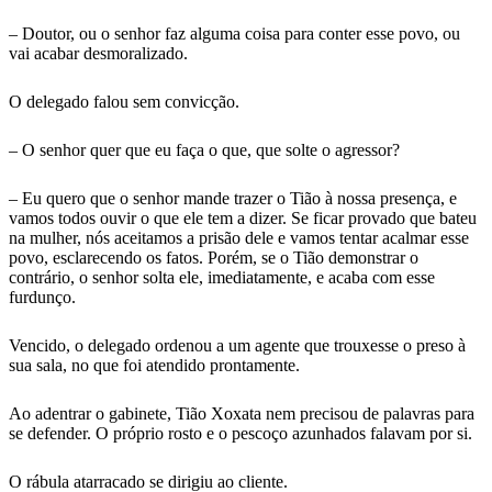
– Doutor, ou o senhor faz alguma coisa para conter esse povo, ou
vai acabar desmoralizado.
O delegado falou sem convicção.
– O senhor quer que eu faça o que, que solte o agressor?
– Eu quero que o senhor mande trazer o Tião à nossa presença, e
vamos todos ouvir o que ele tem a dizer. Se ficar provado que bateu
na mulher, nós aceitamos a prisão dele e vamos tentar acalmar esse
povo, esclarecendo os fatos. Porém, se o Tião demonstrar o
contrário, o senhor solta ele, imediatamente, e acaba com esse
furdunço.
Vencido, o delegado ordenou a um agente que trouxesse o preso à
sua sala, no que foi atendido prontamente.
Ao adentrar o gabinete, Tião Xoxata nem precisou de palavras para
se defender. O próprio rosto e o pescoço azunhados falavam por si.
O rábula atarracado se dirigiu ao cliente.