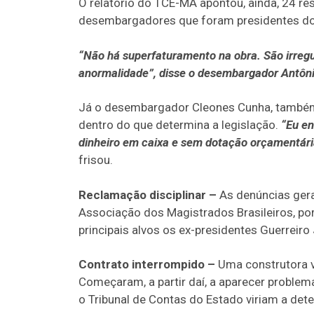
O relatório do TCE-MA apontou, ainda, 24 re
desembargadores que foram presidentes do 
“Não há superfaturamento na obra. São irreg
anormalidade”, disse o desembargador Antônio
Já o desembargador Cleones Cunha, também 
dentro do que determina a legislação.
“Eu en
dinheiro em caixa e sem dotação orçamentária.
frisou.
Reclamação disciplinar –
As denúncias gera
Associação dos Magistrados Brasileiros, po
principais alvos os ex-presidentes Guerreiro
Contrato interrompido –
Uma construtora v
Começaram, a partir daí, a aparecer problemas
o Tribunal de Contas do Estado viriam a detec