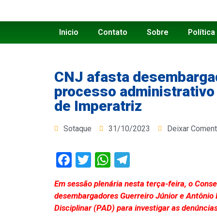
Inicio
Contato
Sobre
Política
CNJ afasta desembargad
processo administrativo
de Imperatriz
Sotaque
31/10/2023
Deixar Coment
Facebook
Twitter
WhatsApp
Telegram
Em sessão plenária nesta terça-feira, o Conse
desembargadores Guerreiro Júnior e Antônio 
Disciplinar (PAD) para investigar as denúncia