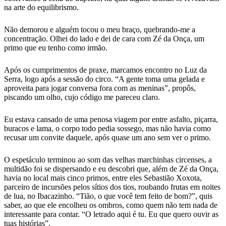
na arte do equilibrismo.
Não demorou e alguém tocou o meu braço, quebrando-me a
concentração. Olhei do lado e dei de cara com Zé da Onça, um
primo que eu tenho como irmão.
Após os cumprimentos de praxe, marcamos encontro no Luz da
Serra, logo após a sessão do circo. “A gente toma uma gelada e
aproveita para jogar conversa fora com as meninas”, propôs,
piscando um olho, cujo código me pareceu claro.
Eu estava cansado de uma penosa viagem por entre asfalto, piçarra,
buracos e lama, o corpo todo pedia sossego, mas não havia como
recusar um convite daquele, após quase um ano sem ver o primo.
O espetáculo terminou ao som das velhas marchinhas circenses, a
multidão foi se dispersando e eu descobri que, além de Zé da Onça,
havia no local mais cinco primos, entre eles Sebastião Xoxota,
parceiro de incursões pelos sítios dos tios, roubando frutas em noites
de lua, no Ibacazinho. “Tião, o que você tem feito de bom?”, quis
saber, ao que ele encolheu os ombros, como quem não tem nada de
interessante para contar. “O letrado aqui é tu. Eu que quero ouvir as
tuas histórias”.