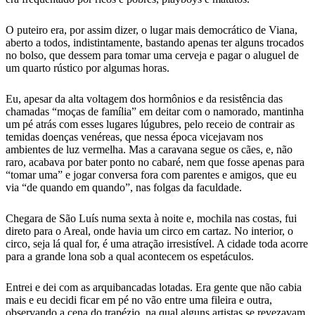
O puteiro era, por assim dizer, o lugar mais democrático de Viana,
aberto a todos, indistintamente, bastando apenas ter alguns trocados
no bolso, que dessem para tomar uma cerveja e pagar o aluguel de
um quarto rústico por algumas horas.
Eu, apesar da alta voltagem dos hormônios e da resistência das
chamadas “moças de família” em deitar com o namorado, mantinha
um pé atrás com esses lugares lúgubres, pelo receio de contrair as
temidas doenças venéreas, que nessa época vicejavam nos
ambientes de luz vermelha. Mas a caravana segue os cães, e, não
raro, acabava por bater ponto no cabaré, nem que fosse apenas para
“tomar uma” e jogar conversa fora com parentes e amigos, que eu
via “de quando em quando”, nas folgas da faculdade.
Chegara de São Luís numa sexta à noite e, mochila nas costas, fui
direto para o Areal, onde havia um circo em cartaz. No interior, o
circo, seja lá qual for, é uma atração irresistível. A cidade toda acorre
para a grande lona sob a qual acontecem os espetáculos.
Entrei e dei com as arquibancadas lotadas. Era gente que não cabia
mais e eu decidi ficar em pé no vão entre uma fileira e outra,
observando a cena do trapézio, na qual alguns artistas se revezavam