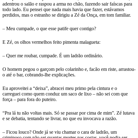
adentrou o salão e raspou a arma no chão, fazendo sair faíscas para
todo lado. Eu pensei que nada mais havia que fazer, estávamos
perdidos, mas o estranho se dirigiu a Zé da Onça, em tom familiar.
– Meu cumpade, o que esse patife quer contigo?
E Zé, os olhos vermelhos feito pimenta malagueta:
– Quer me roubar, cumpade. É um ladrão ordinário.
O homem pegou o garçom pelo colarinho e, facão em riste, arrastou-
o até o bar, cobrando-lhe explicações.
Eu aproveitei a “deixa”, abracei meu primo pela cintura e o
carreguei como quem conduz um saco de lixo – não sei com que
força – para fora do puteiro.
“Pra lá tu não voltas mais. Só se passar por cima de mim”. Zé lutava
e se debatia, tentando se livrar, no que eu invocava a razão.
– Ficou louco? Onde já se viu chamar o cara de ladrão, um
criminoso com não sei quantas mortes nas costas, você podia ser