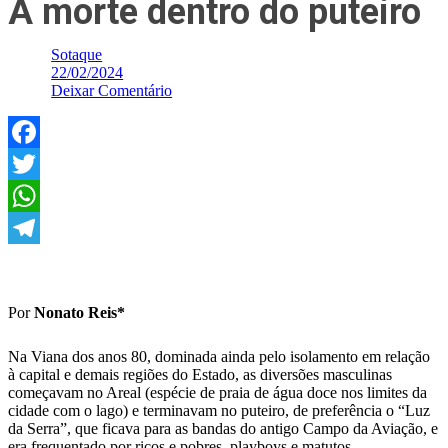
A morte dentro do puteiro
Sotaque
22/02/2024
Deixar Comentário
Facebook
Twitter
WhatsApp
Telegram
Por
Nonato Reis*
Na Viana dos anos 80, dominada ainda pelo isolamento em relação
à capital e demais regiões do Estado, as diversões masculinas
começavam no Areal (espécie de praia de água doce nos limites da
cidade com o lago) e terminavam no puteiro, de preferência o “Luz
da Serra”, que ficava para as bandas do antigo Campo da Aviação, e
era frequentado por ricos e pobres, playboys e matutos.