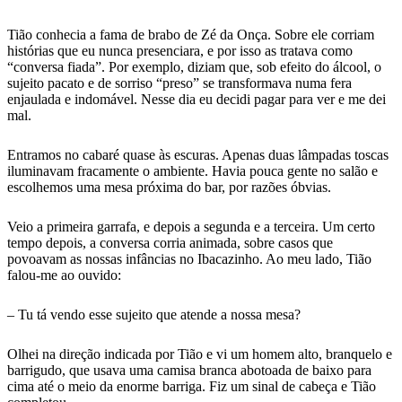
Tião conhecia a fama de brabo de Zé da Onça. Sobre ele corriam
histórias que eu nunca presenciara, e por isso as tratava como
“conversa fiada”. Por exemplo, diziam que, sob efeito do álcool, o
sujeito pacato e de sorriso “preso” se transformava numa fera
enjaulada e indomável. Nesse dia eu decidi pagar para ver e me dei
mal.
Entramos no cabaré quase às escuras. Apenas duas lâmpadas toscas
iluminavam fracamente o ambiente. Havia pouca gente no salão e
escolhemos uma mesa próxima do bar, por razões óbvias.
Veio a primeira garrafa, e depois a segunda e a terceira. Um certo
tempo depois, a conversa corria animada, sobre casos que
povoavam as nossas infâncias no Ibacazinho. Ao meu lado, Tião
falou-me ao ouvido:
– Tu tá vendo esse sujeito que atende a nossa mesa?
Olhei na direção indicada por Tião e vi um homem alto, branquelo e
barrigudo, que usava uma camisa branca abotoada de baixo para
cima até o meio da enorme barriga. Fiz um sinal de cabeça e Tião