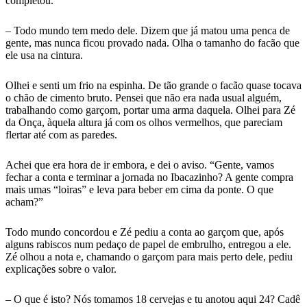
completou.
– Todo mundo tem medo dele. Dizem que já matou uma penca de
gente, mas nunca ficou provado nada. Olha o tamanho do facão que
ele usa na cintura.
Olhei e senti um frio na espinha. De tão grande o facão quase tocava
o chão de cimento bruto. Pensei que não era nada usual alguém,
trabalhando como garçom, portar uma arma daquela. Olhei para Zé
da Onça, àquela altura já com os olhos vermelhos, que pareciam
flertar até com as paredes.
Achei que era hora de ir embora, e dei o aviso. “Gente, vamos
fechar a conta e terminar a jornada no Ibacazinho? A gente compra
mais umas “loiras” e leva para beber em cima da ponte. O que
acham?”
Todo mundo concordou e Zé pediu a conta ao garçom que, após
alguns rabiscos num pedaço de papel de embrulho, entregou a ele.
Zé olhou a nota e, chamando o garçom para mais perto dele, pediu
explicações sobre o valor.
– O que é isto? Nós tomamos 18 cervejas e tu anotou aqui 24? Cadê