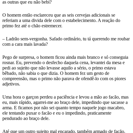
as outras que eu não bebi?
O homem então esclareceu que as seis cervejas adicionais se
referiam a uma divida dele com o estabelecimento. A reação do
primo fez até o chão estremecer.
– Ladrão sem-vergonha. Safado ordinário, tu tá querendo me roubar
com a cara mais lavada?
Pego de surpresa, o homem ficou ainda mais branco e só conseguia
rosnar. Eu, prevendo o desfecho daquela cena, levantei da mesa e
pedi ao sujeito que não levasse aquilo a sério, o primo estava
bêbado, não sabia o que dizia. O homem fez um gesto de
compreensão, mas o primo não parava de ofendê-lo com os piores
adjetivos.
Uma hora o garçon perdeu a paciência e levou a mão ao facão, mas
eu, mais rápido, agarrei-me ao braço dele, impedindo que sacasse a
arma. E ficamos por não sei quanto tempo naquele jogo macabro,
ele tentando puxar o facão e eu o impedindo, praticamente
pendurado ao braço dele.
Até que um outro sujeito mal encarado, também armado de facão,