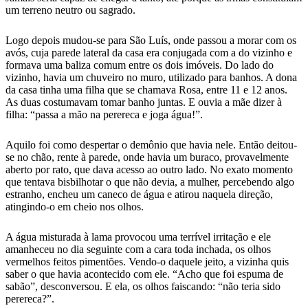
um terreno neutro ou sagrado.
Logo depois mudou-se para São Luís, onde passou a morar com os
avós, cuja parede lateral da casa era conjugada com a do vizinho e
formava uma baliza comum entre os dois imóveis. Do lado do
vizinho, havia um chuveiro no muro, utilizado para banhos. A dona
da casa tinha uma filha que se chamava Rosa, entre 11 e 12 anos.
As duas costumavam tomar banho juntas. E ouvia a mãe dizer à
filha: “passa a mão na perereca e joga água!”.
Aquilo foi como despertar o demônio que havia nele. Então deitou-
se no chão, rente à parede, onde havia um buraco, provavelmente
aberto por rato, que dava acesso ao outro lado. No exato momento
que tentava bisbilhotar o que não devia, a mulher, percebendo algo
estranho, encheu um caneco de água e atirou naquela direção,
atingindo-o em cheio nos olhos.
A água misturada à lama provocou uma terrível irritação e ele
amanheceu no dia seguinte com a cara toda inchada, os olhos
vermelhos feitos pimentões. Vendo-o daquele jeito, a vizinha quis
saber o que havia acontecido com ele. “Acho que foi espuma de
sabão”, desconversou. E ela, os olhos faiscando: “não teria sido
perereca?”.