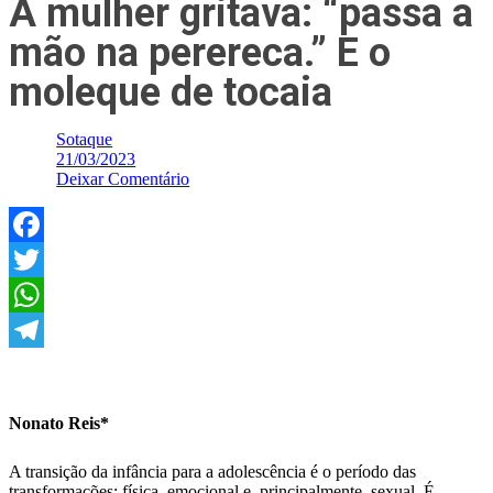
A mulher gritava: “passa a
mão na perereca.” E o
moleque de tocaia
Sotaque
21/03/2023
Deixar Comentário
Facebook
Twitter
WhatsApp
Telegram
Nonato Reis*
A transição da infância para a adolescência é o período das
transformações: física, emocional e, principalmente, sexual. É