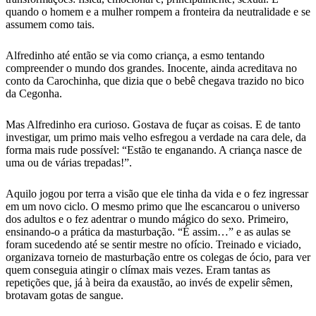
quando o homem e a mulher rompem a fronteira da neutralidade e se
assumem como tais.
Alfredinho até então se via como criança, a esmo tentando
compreender o mundo dos grandes. Inocente, ainda acreditava no
conto da Carochinha, que dizia que o bebê chegava trazido no bico
da Cegonha.
Mas Alfredinho era curioso. Gostava de fuçar as coisas. E de tanto
investigar, um primo mais velho esfregou a verdade na cara dele, da
forma mais rude possível: “Estão te enganando. A criança nasce de
uma ou de várias trepadas!”.
Aquilo jogou por terra a visão que ele tinha da vida e o fez ingressar
em um novo ciclo. O mesmo primo que lhe escancarou o universo
dos adultos e o fez adentrar o mundo mágico do sexo. Primeiro,
ensinando-o a prática da masturbação. “É assim…” e as aulas se
foram sucedendo até se sentir mestre no ofício. Treinado e viciado,
organizava torneio de masturbação entre os colegas de ócio, para ver
quem conseguia atingir o clímax mais vezes. Eram tantas as
repetições que, já à beira da exaustão, ao invés de expelir sêmen,
brotavam gotas de sangue.