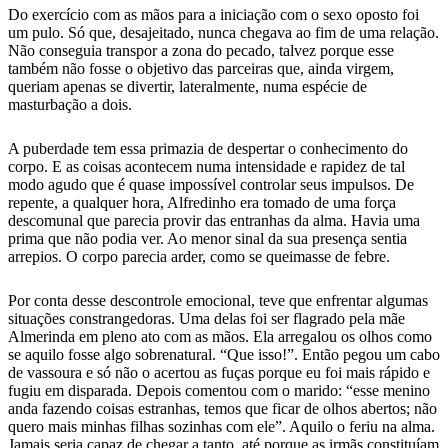
Do exercício com as mãos para a iniciação com o sexo oposto foi
um pulo. Só que, desajeitado, nunca chegava ao fim de uma relação.
Não conseguia transpor a zona do pecado, talvez porque esse
também não fosse o objetivo das parceiras que, ainda virgem,
queriam apenas se divertir, lateralmente, numa espécie de
masturbação a dois.
A puberdade tem essa primazia de despertar o conhecimento do
corpo. E as coisas acontecem numa intensidade e rapidez de tal
modo agudo que é quase impossível controlar seus impulsos. De
repente, a qualquer hora, Alfredinho era tomado de uma força
descomunal que parecia provir das entranhas da alma. Havia uma
prima que não podia ver. Ao menor sinal da sua presença sentia
arrepios. O corpo parecia arder, como se queimasse de febre.
Por conta desse descontrole emocional, teve que enfrentar algumas
situações constrangedoras. Uma delas foi ser flagrado pela mãe
Almerinda em pleno ato com as mãos. Ela arregalou os olhos como
se aquilo fosse algo sobrenatural. “Que isso!”. Então pegou um cabo
de vassoura e só não o acertou as fuças porque eu foi mais rápido e
fugiu em disparada. Depois comentou com o marido: “esse menino
anda fazendo coisas estranhas, temos que ficar de olhos abertos; não
quero mais minhas filhas sozinhas com ele”. Aquilo o feriu na alma.
Jamais seria capaz de chegar a tanto, até porque as irmãs constituíam