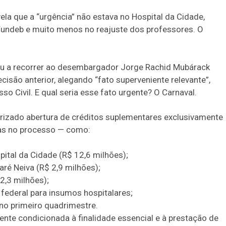
a que a “urgência” não estava no Hospital da Cidade,
Fundeb e muito menos no reajuste dos professores. O
ltou a recorrer ao desembargador Jorge Rachid Mubárack
isão anterior, alegando “fato superveniente relevante”,
o Civil. E qual seria esse fato urgente? O Carnaval.
orizado abertura de créditos suplementares exclusivamente
tas no processo — como:
ital da Cidade (R$ 12,6 milhões);
aré Neiva (R$ 2,9 milhões);
2,3 milhões);
federal para insumos hospitalares;
no primeiro quadrimestre.
mente condicionada à finalidade essencial e à prestação de