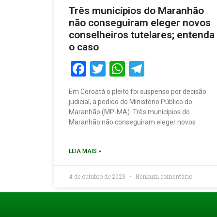
Três municípios do Maranhão
não conseguiram eleger novos
conselheiros tutelares; entenda
o caso
Facebook
Twitter
WhatsApp
Telegram
Em Coroatá o pleito foi suspenso por decisão
judicial, a pedido do Ministério Público do
Maranhão (MP-MA). Três municípios do
Maranhão não conseguiram eleger novos
LEIA MAIS »
4 de outubro de 2023
Nenhum comentário