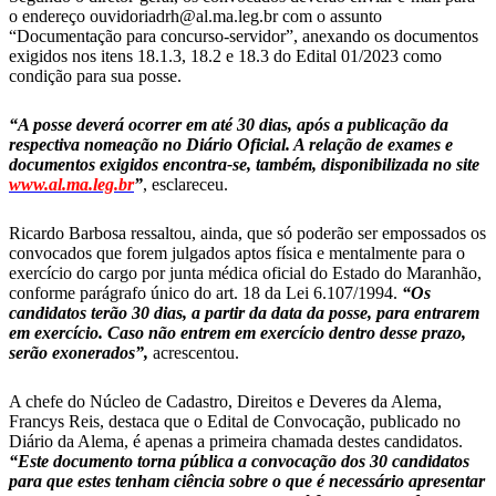
o endereço ouvidoriadrh@al.ma.leg.br com o assunto
“Documentação para concurso-servidor”, anexando os documentos
exigidos nos itens 18.1.3, 18.2 e 18.3 do Edital 01/2023 como
condição para sua posse.
“A posse deverá ocorrer em até 30 dias, após a publicação da
respectiva nomeação no Diário Oficial. A relação de exames e
documentos exigidos encontra-se, também, disponibilizada no site
www.al.ma.leg.br
”
, esclareceu.
Ricardo Barbosa ressaltou, ainda, que só poderão ser empossados os
convocados que forem julgados aptos física e mentalmente para o
exercício do cargo por junta médica oficial do Estado do Maranhão,
conforme parágrafo único do art. 18 da Lei 6.107/1994.
“Os
candidatos terão 30 dias, a partir da data da posse, para entrarem
em exercício. Caso não entrem em exercício dentro desse prazo,
serão exonerados”,
acrescentou.
A chefe do Núcleo de Cadastro, Direitos e Deveres da Alema,
Francys Reis, destaca que o Edital de Convocação, publicado no
Diário da Alema, é apenas a primeira chamada destes candidatos.
“Este documento torna pública a convocação dos 30 candidatos
para que estes tenham ciência sobre o que é necessário apresentar