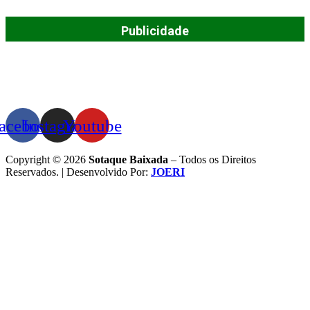
Publicidade
acebook
Instagram
Youtube
Copyright © 2026
Sotaque Baixada
– Todos os Direitos
Reservados. | Desenvolvido Por:
JOERI