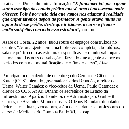
prática acadêmica durante a formação.
“É fundamental que a gente
tenha esse tipo de contato prático que só uma clínica-escola pode
oferecer. Pois é por meio dela que vamos nos adaptar à realidade
que enfrentaremos depois de formados. A gente estava muito no
aguardo desse prédio, desde que iniciamos o curso e ficamos
muito satisfeitos com toda essa estrutura”,
contou.
Asafe da Costa, 22 anos, falou sobre os espaços construídos no
Centro. “Aqui a gente tem uma biblioteca completa, laboratórios,
sala de prática com as estruturas específicas. Isso tudo vai impactar
na melhora das nossas avaliações, fazendo que a gente avance os
períodos com maior qualificação até o fim do curso”, disse.
Participaram da solenidade de entrega do Centro de Ciências da
Saúde (CCS), além do governador Carlos Brandão, o reitor da
Uema, Walter Canales; o vice-reitor da Uema, Paulo Catunda; o
diretor do CCS, Af Ali Uthant; os secretários de Estado da
Infraestrutura, Aparício Bandeira; de Administração, Guilberth
Garcês; de Assuntos Municipalistas, Orleans Brandão; deputados
federais, estaduais, vereadores, além de estudantes e professores do
curso de Medicina do Campus Paulo VI, na capital.