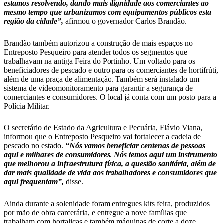
estamos resolvendo, dando mais dignidade aos comerciantes ao
mesmo tempo que urbanizamos com equipamentos públicos esta
região da cidade”,
afirmou o governador Carlos Brandão.
Brandão também autorizou a construção de mais espaços no
Entreposto Pesqueiro para atender todos os segmentos que
trabalhavam na antiga Feira do Portinho. Um voltado para os
beneficiadores de pescado e outro para os comerciantes de hortifrúti,
além de uma praça de alimentação. Também será instalado um
sistema de videomonitoramento para garantir a segurança de
comerciantes e consumidores. O local já conta com um posto para a
Polícia Militar.
O secretário de Estado da Agricultura e Pecuária, Flávio Viana,
informou que o Entreposto Pesqueiro vai fortalecer a cadeia de
pescado no estado.
“Nós vamos beneficiar centenas de pessoas
aqui e milhares de consumidores. Nós temos aqui um instrumento
que melhorou a infraestrutura física, a questão sanitária, além de
dar mais qualidade de vida aos trabalhadores e consumidores que
aqui frequentam”,
disse.
Ainda durante a solenidade foram entregues kits feira, produzidos
por mão de obra carcerária, e entregue a nove famílias que
trabalham com hortaliças e também máquinas de corte a doze