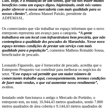
Luís. Hoje, é a realização de um sonho, que vai nos trazer muitos
benefícios como um espaço digno, higienizado, onde nós vamos
poder oferecer a nossa mercadoria com mais qualidade para os
nossos clientes”,
afirmou Manoel Paixão, presidente da
ADPEMASL.
Os comerciantes que vão trabalhar no espaço informam que o novo
entreposto representa um avanço para a categoria.
“A gente
trabalhava em um local com infraestrutura bem precária, que não
contemplava a qualidade dos pescados do Maranhão. Nesse novo
espaço teremos condições de prestar um serviço com mais
qualidade para a população”,
comentou Matheus Reinaldo Sousa,
beneficiador de pescado.
Leonardo Figueredo, que é fornecedor de pescado, acredita que o
Entreposto Pesqueiro vai contribuir para melhorar os negócios do
setor.
“Esse espaço vai permitir que um maior número de
comerciantes trabalhe aqui, consequentemente, teremos condições
de fazer mais vendas, o que vai aumentar nosso rendimento”,
avaliou.
Instalado onde funcionava o antigo o Mercado do Portinho, o
entreposto tem, no total, 16.944,43 metros quadrados, sendo 7.800
metros quadrados de área coberta e 9.144,43 metros quadrados de