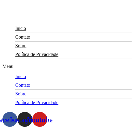
Skip
to
content
Inicio
Contato
Sobre
Política de Privacidade
Menu
Inicio
Contato
Sobre
Política de Privacidade
acebook
Instagram
Youtube