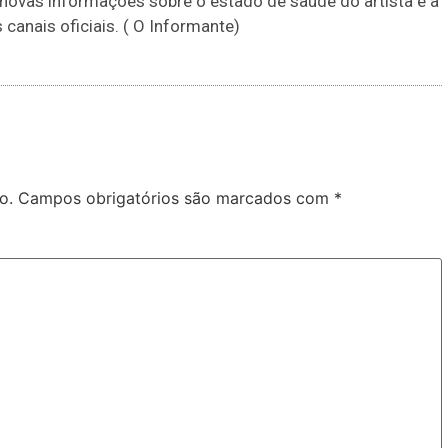
novas informações sobre o estado de saúde do artista e a
anais oficiais. ( O Informante)
o.
Campos obrigatórios são marcados com
*