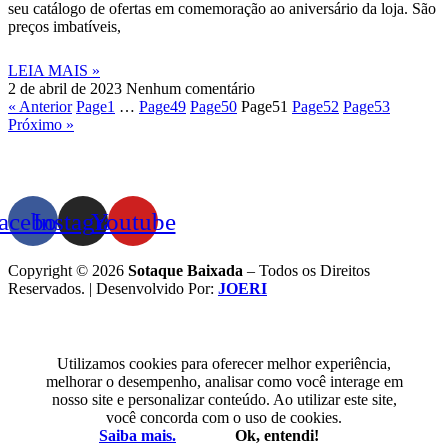
seu catálogo de ofertas em comemoração ao aniversário da loja. São
preços imbatíveis,
LEIA MAIS »
2 de abril de 2023
Nenhum comentário
« Anterior
Page
1
…
Page
49
Page
50
Page
51
Page
52
Page
53
Próximo »
acebook
Instagram
Youtube
Copyright © 2026
Sotaque Baixada
– Todos os Direitos
Reservados. | Desenvolvido Por:
JOERI
Utilizamos cookies para oferecer melhor experiência,
melhorar o desempenho, analisar como você interage em
nosso site e personalizar conteúdo. Ao utilizar este site,
você concorda com o uso de cookies.
Saiba mais.
Ok, entendi!