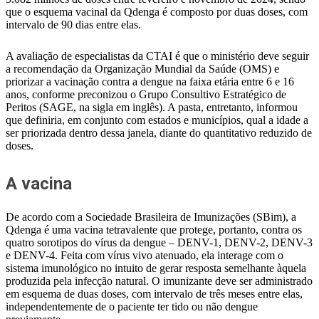
que o esquema vacinal da Qdenga é composto por duas doses, com
intervalo de 90 dias entre elas.
A avaliação de especialistas da CTAI é que o ministério deve seguir
a recomendação da Organização Mundial da Saúde (OMS) e
priorizar a vacinação contra a dengue na faixa etária entre 6 e 16
anos, conforme preconizou o Grupo Consultivo Estratégico de
Peritos (SAGE, na sigla em inglês). A pasta, entretanto, informou
que definiria, em conjunto com estados e municípios, qual a idade a
ser priorizada dentro dessa janela, diante do quantitativo reduzido de
doses.
A vacina
De acordo com a Sociedade Brasileira de Imunizações (SBim), a
Qdenga é uma vacina tetravalente que protege, portanto, contra os
quatro sorotipos do vírus da dengue – DENV-1, DENV-2, DENV-3
e DENV-4. Feita com vírus vivo atenuado, ela interage com o
sistema imunológico no intuito de gerar resposta semelhante àquela
produzida pela infecção natural. O imunizante deve ser administrado
em esquema de duas doses, com intervalo de três meses entre elas,
independentemente de o paciente ter tido ou não dengue