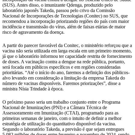
(SUS). Antes disso, o imunizante Qdenga, produzido pelo
laboratório japonês Takeda, passou pelo crivo da Comissão
Nacional de Incorporações de Tecnologias (Conitec) no SUS, que
recomendou a incorporação priorizando regiões do país com maior
incidência e transmissão do vírus, além de faixas etárias de maior
risco de agravamento da doença.
A partir do parecer favorável da Conitec, o ministério reforçou que a
vacina não seria utilizada em larga escala em um primeiro momento,
já que o laboratório informou ter capacidade restrita de fornecimento
de doses. A vacinação contra a dengue na rede pública, portanto,
será focada em públicos específicos e em regiões consideradas
prioritárias. “Até o início do ano, faremos a definição dos públicos-
alvo levando em consideração a limitação da empresa Takeda do
número de vacinas disponíveis. Faremos priorizações”, disse a
ministra Nísia Trindade à época.
O próximo passo seria um trabalho conjunto entre o Programa
Nacional de Imunizações (PNI) e a Câmara Técnica de
Assessoramento em Imunização (CTAI), programado para as
primeiras semanas de janeiro, com o intuito de definir a melhor
estratégia de utilização do quantitativo disponível da vacina.
Segundo o laboratório Takeda, a previsão é que sejam entregues
5.082 milhões de doses entre fevereiro e novembro de 2024, sendo