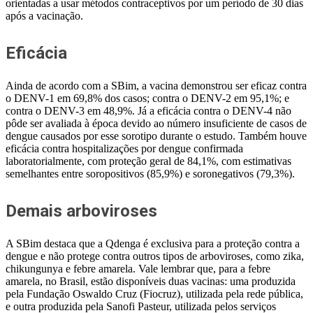
orientadas a usar métodos contraceptivos por um período de 30 dias
após a vacinação.
Eficácia
Ainda de acordo com a SBim, a vacina demonstrou ser eficaz contra
o DENV-1 em 69,8% dos casos; contra o DENV-2 em 95,1%; e
contra o DENV-3 em 48,9%. Já a eficácia contra o DENV-4 não
pôde ser avaliada à época devido ao número insuficiente de casos de
dengue causados por esse sorotipo durante o estudo. Também houve
eficácia contra hospitalizações por dengue confirmada
laboratorialmente, com proteção geral de 84,1%, com estimativas
semelhantes entre soropositivos (85,9%) e soronegativos (79,3%).
Demais arboviroses
A SBim destaca que a Qdenga é exclusiva para a proteção contra a
dengue e não protege contra outros tipos de arboviroses, como zika,
chikungunya e febre amarela. Vale lembrar que, para a febre
amarela, no Brasil, estão disponíveis duas vacinas: uma produzida
pela Fundação Oswaldo Cruz (Fiocruz), utilizada pela rede pública,
e outra produzida pela Sanofi Pasteur, utilizada pelos serviços