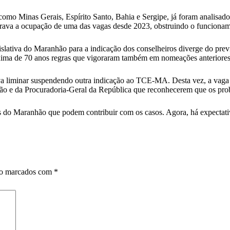
 como Minas Gerais, Espírito Santo, Bahia e Sergipe, já foram analisa
rava a ocupação de uma das vagas desde 2023, obstruindo o funcionament
slativa do Maranhão para a indicação dos conselheiros diverge do prev
xima de 70 anos regras que vigoraram também em nomeações anteriores,
a liminar suspendendo outra indicação ao TCE-MA. Desta vez, a vaga e
ão e da Procuradoria-Geral da República que reconhecerem que os prob
os do Maranhão que podem contribuir com os casos. Agora, há expectat
ão marcados com
*