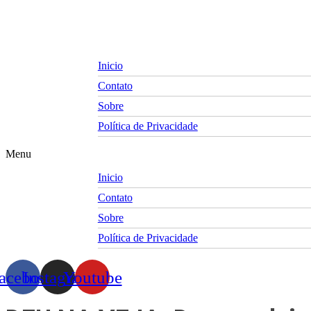
Skip
to
content
Inicio
Contato
Sobre
Política de Privacidade
Menu
Inicio
Contato
Sobre
Política de Privacidade
acebook
Instagram
Youtube