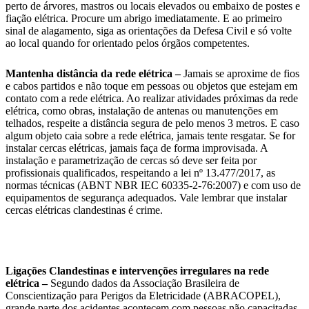
perto de árvores, mastros ou locais elevados ou embaixo de postes e
fiação elétrica. Procure um abrigo imediatamente. E ao primeiro
sinal de alagamento, siga as orientações da Defesa Civil e só volte
ao local quando for orientado pelos órgãos competentes.
Mantenha distância da rede elétrica –
Jamais se aproxime de fios
e cabos partidos e não toque em pessoas ou objetos que estejam em
contato com a rede elétrica. Ao realizar atividades próximas da rede
elétrica, como obras, instalação de antenas ou manutenções em
telhados, respeite a distância segura de pelo menos 3 metros. E caso
algum objeto caia sobre a rede elétrica, jamais tente resgatar. Se for
instalar cercas elétricas, jamais faça de forma improvisada. A
instalação e parametrização de cercas só deve ser feita por
profissionais qualificados, respeitando a lei nº 13.477/2017, as
normas técnicas (ABNT NBR IEC 60335-2-76:2007) e com uso de
equipamentos de segurança adequados. Vale lembrar que instalar
cercas elétricas clandestinas é crime.
Ligações Clandestinas e intervenções irregulares na rede
elétrica –
Segundo dados da Associação Brasileira de
Conscientização para Perigos da Eletricidade (ABRACOPEL),
grande parte dos acidentes acontecem com pessoas não capacitadas