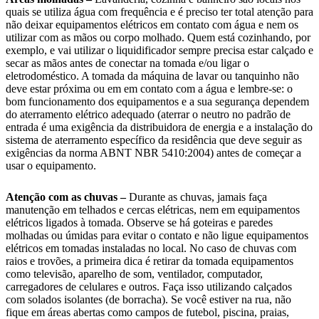
quais se utiliza água com frequência e é preciso ter total atenção para
não deixar equipamentos elétricos em contato com água e nem os
utilizar com as mãos ou corpo molhado. Quem está cozinhando, por
exemplo, e vai utilizar o liquidificador sempre precisa estar calçado e
secar as mãos antes de conectar na tomada e/ou ligar o
eletrodoméstico. A tomada da máquina de lavar ou tanquinho não
deve estar próxima ou em em contato com a água e lembre-se: o
bom funcionamento dos equipamentos e a sua segurança dependem
do aterramento elétrico adequado (aterrar o neutro no padrão de
entrada é uma exigência da distribuidora de energia e a instalação do
sistema de aterramento específico da residência que deve seguir as
exigências da norma ABNT NBR 5410:2004) antes de começar a
usar o equipamento.
Atenção com as chuvas –
Durante as chuvas, jamais faça
manutenção em telhados e cercas elétricas, nem em equipamentos
elétricos ligados à tomada. Observe se há goteiras e paredes
molhadas ou úmidas para evitar o contato e não ligue equipamentos
elétricos em tomadas instaladas no local. No caso de chuvas com
raios e trovões, a primeira dica é retirar da tomada equipamentos
como televisão, aparelho de som, ventilador, computador,
carregadores de celulares e outros. Faça isso utilizando calçados
com solados isolantes (de borracha). Se você estiver na rua, não
fique em áreas abertas como campos de futebol, piscina, praias,