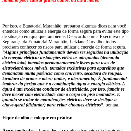
humano pode causar graves danos, ou até a morte.
Por isso, a Equatorial Maranhão, preparou algumas dicas para você
entender como utilizar a energia de forma segura para evitar este tipo
de situação em qualquer ambiente. De acordo com a Executiva de
Segurança da Equatorial Maranhão, Leiziane Carvalho, todos
precisam conhecer os riscos para utilizar a energia de forma segura.
“Alguns princípios fundamentais devem ser seguidos na utilização
da energia elétrica: instalações elétricas adequadas (demanda
elétrica total, tomadas permanentemente livres para usos de
eletroeletrônicos móveis, tomadas exclusivas para aparelhos que
demandam muita potência como chuveiro, secadora de roupas,
lavadora de pratos e micro-ondas, e aterramento). É fundamental
lembrar do perigo que é a combinação água e energia elétrica. A
água é um excelente condutor de eletricidade, por isso, jamais se
deve mexer com eletricidade com o corpo ou piso molhados. E
quando se tratar de manutenções elétricas deve-se desligar a
chave-geral (disjuntor) para evitar choques elétricos”
, pontua.
Fique de olho e coloque em prática:
Áreas molhadas –
Lavanderia, cozinha e banheiro são locais nos