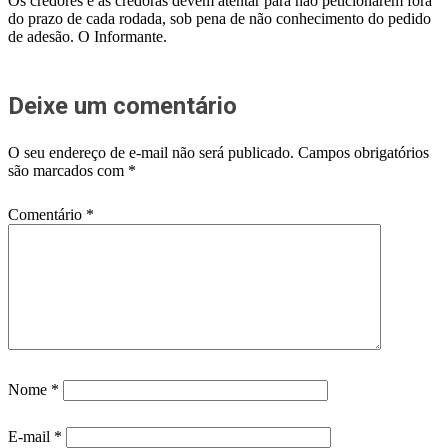
Os credores e as credoras devem atentar para não peticionarem fora
do prazo de cada rodada, sob pena de não conhecimento do pedido
de adesão. O Informante.
Deixe um comentário
O seu endereço de e-mail não será publicado.
Campos obrigatórios
são marcados com
*
Comentário
*
Nome
*
E-mail
*