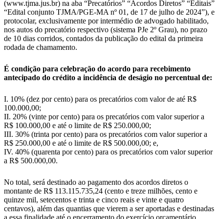
(www.tjma.jus.br) na aba “Precatórios” “Acordos Diretos” “Editais”
“Edital conjunto TJMA/PGE-MA nº 01, de 17 de julho de 2024”), e
protocolar, exclusivamente por intermédio de advogado habilitado,
nos autos do precatório respectivo (sistema PJe 2º Grau), no prazo
de 10 dias corridos, contados da publicação do edital da primeira
rodada de chamamento.
É condição para celebração do acordo para recebimento
antecipado do crédito a incidência de deságio no percentual de:
I. 10% (dez por cento) para os precatórios com valor de até R$
100.000,00;
II. 20% (vinte por cento) para os precatórios com valor superior a
R$ 100.000,00 e até o limite de R$ 250.000,00;
III. 30% (trinta por cento) para os precatórios com valor superior a
R$ 250.000,00 e até o limite de R$ 500.000,00; e,
IV. 40% (quarenta por cento) para os precatórios com valor superior
a R$ 500.000,00.
No total, será destinado ao pagamento dos acordos diretos o
montante de R$ 113.115.735,24 (cento e treze milhões, cento e
quinze mil, setecentos e trinta e cinco reais e vinte e quatro
centavos), além das quantias que vierem a ser aportadas e destinadas
a essa finalidade até o encerramento do exercício orçamentário