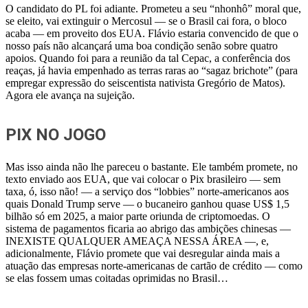
O candidato do PL foi adiante. Prometeu a seu “nhonhô” moral que,
se eleito, vai extinguir o Mercosul — se o Brasil cai fora, o bloco
acaba — em proveito dos EUA. Flávio estaria convencido de que o
nosso país não alcançará uma boa condição senão sobre quatro
apoios. Quando foi para a reunião da tal Cepac, a conferência dos
reaças, já havia empenhado as terras raras ao “sagaz brichote” (para
empregar expressão do seiscentista nativista Gregório de Matos).
Agora ele avança na sujeição.
PIX NO JOGO
Mas isso ainda não lhe pareceu o bastante. Ele também promete, no
texto enviado aos EUA, que vai colocar o Pix brasileiro — sem
taxa, ó, isso não! — a serviço dos “lobbies” norte-americanos aos
quais Donald Trump serve — o bucaneiro ganhou quase US$ 1,5
bilhão só em 2025, a maior parte oriunda de criptomoedas. O
sistema de pagamentos ficaria ao abrigo das ambições chinesas —
INEXISTE QUALQUER AMEAÇA NESSA ÁREA —, e,
adicionalmente, Flávio promete que vai desregular ainda mais a
atuação das empresas norte-americanas de cartão de crédito — como
se elas fossem umas coitadas oprimidas no Brasil…