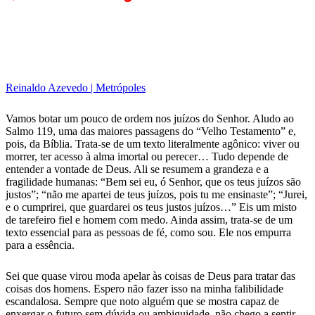
Reinaldo Azevedo | Metrópoles
Vamos botar um pouco de ordem nos juízos do Senhor. Aludo ao
Salmo 119, uma das maiores passagens do “Velho Testamento” e,
pois, da Bíblia. Trata-se de um texto literalmente agônico: viver ou
morrer, ter acesso à alma imortal ou perecer… Tudo depende de
entender a vontade de Deus. Ali se resumem a grandeza e a
fragilidade humanas: “Bem sei eu, ó Senhor, que os teus juízos são
justos”; “não me apartei de teus juízos, pois tu me ensinaste”; “Jurei,
e o cumprirei, que guardarei os teus justos juízos…” Eis um misto
de tarefeiro fiel e homem com medo. Ainda assim, trata-se de um
texto essencial para as pessoas de fé, como sou. Ele nos empurra
para a essência.
Sei que quase virou moda apelar às coisas de Deus para tratar das
coisas dos homens. Espero não fazer isso na minha falibilidade
escandalosa. Sempre que noto alguém que se mostra capaz de
enxergar o futuro sem dúvida ou ambiguidade, não chego a sentir