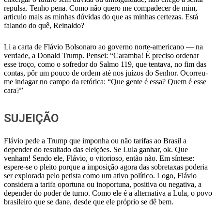
repulsa. Tenho pena. Como não quero me compadecer de mim,
articulo mais as minhas dúvidas do que as minhas certezas. Está
falando do quê, Reinaldo?
Li a carta de Flávio Bolsonaro ao governo norte-americano — na
verdade, a Donald Trump. Pensei: “Caramba! É preciso ordenar
esse troço, como o sofredor do Salmo 119, que tentava, no fim das
contas, pôr um pouco de ordem até nos juízos do Senhor. Ocorreu-
me indagar no campo da retórica: “Que gente é essa? Quem é esse
cara?”
SUJEIÇÃO
Flávio pede a Trump que imponha ou não tarifas ao Brasil a
depender do resultado das eleições. Se Lula ganhar, ok. Que
venham! Sendo ele, Flávio, o vitorioso, então não. Em síntese:
espere-se o pleito porque a imposição agora das sobretaxas poderia
ser explorada pelo petista como um ativo político. Logo, Flávio
considera a tarifa oportuna ou inoportuna, positiva ou negativa, a
depender do poder de turno. Como ele é a alternativa a Lula, o povo
brasileiro que se dane, desde que ele próprio se dê bem.