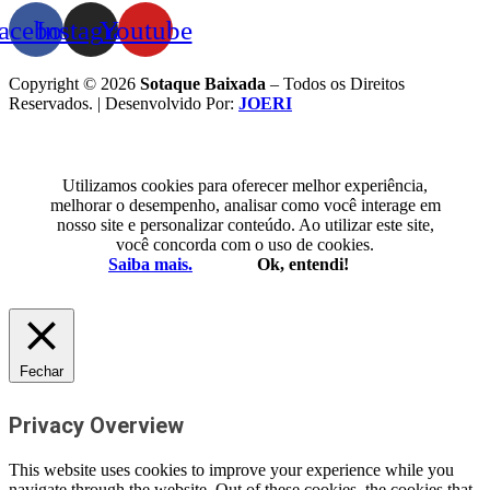
acebook
Instagram
Youtube
Copyright © 2026
Sotaque Baixada
– Todos os Direitos
Reservados. | Desenvolvido Por:
JOERI
Utilizamos cookies para oferecer melhor experiência,
melhorar o desempenho, analisar como você interage em
nosso site e personalizar conteúdo. Ao utilizar este site,
você concorda com o uso de cookies.
Saiba mais.
Ok, entendi!
Fechar
Privacy Overview
This website uses cookies to improve your experience while you
navigate through the website. Out of these cookies, the cookies that