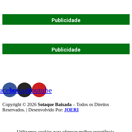
Publicidade
Publicidade
acebook
Instagram
Youtube
Copyright © 2026
Sotaque Baixada
– Todos os Direitos
Reservados. | Desenvolvido Por:
JOERI
Utilizamos cookies para oferecer melhor experiência,