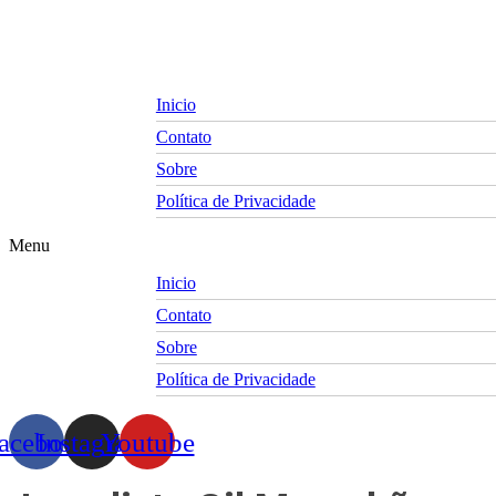
Skip
to
content
Inicio
Contato
Sobre
Política de Privacidade
Menu
Inicio
Contato
Sobre
Política de Privacidade
acebook
Instagram
Youtube