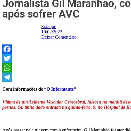
Jornalista Gil Maranhão, c
após sofrer AVC
Sotaque
10/02/2023
Deixar Comentário
Facebook
Twitter
WhatsApp
Telegram
Com informações de
“O Informante”
Vítima de um Acidente Vascular Cerecebral, faleceu na manhã desta s
pernas, Gil tinha dado entrada na quinta-feira, 9, no Hospital de B
Após passar pela triagem com a enfermeira, Gil Maranhão foi atendi