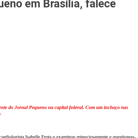
eno em Brasília, falece
nte do Jornal Pequeno na capital federal. Com um inchaço nas
.
ardiologista Isabelle Frota o examinou minuciosamente e questionou-