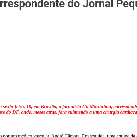
orrespondente do Jornal Pequ
exta-feira, 10, em Brasília, o jornalista Gil
Maranhão, corresponde
ase do DF, onde, meses atras, fora submetido a uma cirurgia cardíaca
do por um médico vascular, André Câmara. Em seguida, uma equipe da c