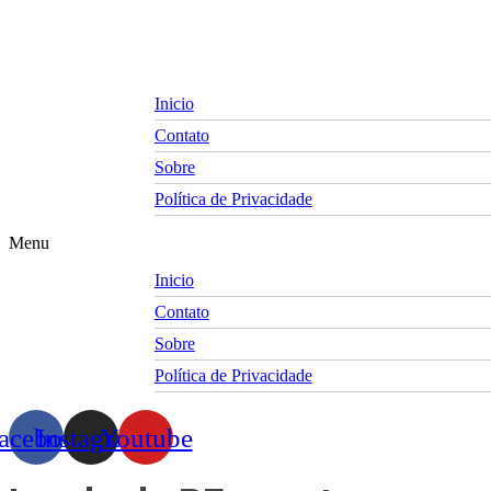
Skip
to
content
Inicio
Contato
Sobre
Política de Privacidade
Menu
Inicio
Contato
Sobre
Política de Privacidade
acebook
Instagram
Youtube