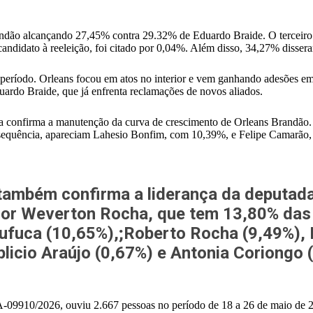
randão alcançando 27,45% contra 29.32% de Eduardo Braide. O terceiro
didato à reeleição, foi citado por 0,04%. Além disso, 34,27% disser
 período. Orleans focou em atos no interior e vem ganhando adesões em
uardo Braide, que já enfrenta reclamações de novos aliados.
 confirma a manutenção da curva de crescimento de Orleans Brandão. 
 sequência, apareciam Lahesio Bonfim, com 10,39%, e Felipe Camarão
também confirma a liderança da deputad
nador Weverton Rocha, que tem 13,80% da
Fufuca (10,65%),;Roberto Rocha (9,49%), 
mplicio Araújo (0,67%) e Antonia Coriongo
-09910/2026, ouviu 2.667 pessoas no período de 18 a 26 de maio de 2