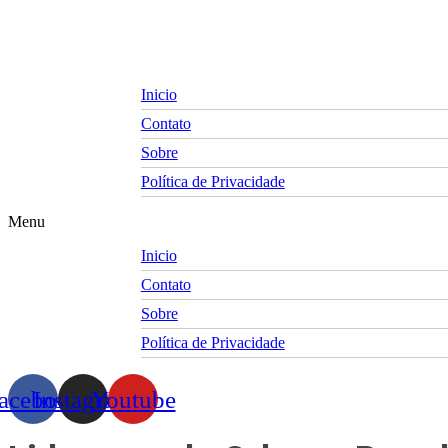
Skip
to
content
Inicio
Contato
Sobre
Política de Privacidade
Menu
Inicio
Contato
Sobre
Política de Privacidade
acebook
Instagram
Youtube