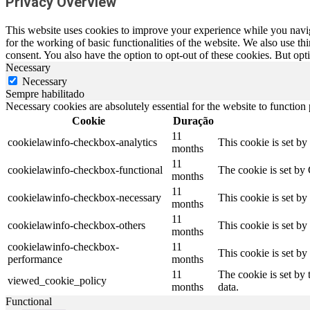
Privacy Overview
This website uses cookies to improve your experience while you naviga
for the working of basic functionalities of the website. We also use t
consent. You also have the option to opt-out of these cookies. But op
Necessary
Necessary
Sempre habilitado
Necessary cookies are absolutely essential for the website to function
Cookie
Duração
11
cookielawinfo-checkbox-analytics
This cookie is set b
months
11
cookielawinfo-checkbox-functional
The cookie is set by
months
11
cookielawinfo-checkbox-necessary
This cookie is set b
months
11
cookielawinfo-checkbox-others
This cookie is set b
months
cookielawinfo-checkbox-
11
This cookie is set b
performance
months
11
The cookie is set by
viewed_cookie_policy
months
data.
Functional