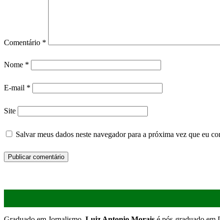
Comentário
*
Nome
*
E-mail
*
Site
Salvar meus dados neste navegador para a próxima vez que eu co
Graduado em Jornalismo,
Luiz Antonio Morais
é pós-graduado em D