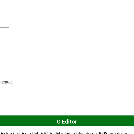
mentar.
O Editor
esign Gráfico e Publicitário. Mantém o blog desde 2008, um dos mais 