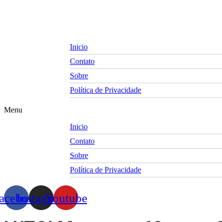
Skip
to
content
Inicio
Contato
Sobre
Política de Privacidade
Menu
Inicio
Contato
Sobre
Política de Privacidade
acebook
Instagram
Youtube