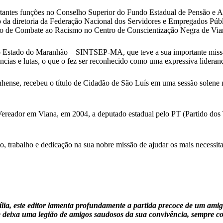
ortantes funções no Conselho Superior do Fundo Estadual de Pensão 
da diretoria da Federação Nacional dos Servidores e Empregados Públ
rio de Combate ao Racismo no Centro de Conscientização Negra de Via
do Estado do Maranhão – SINTSEP-MA, que teve a sua importante missão
ncias e lutas, o que o fez ser reconhecido como uma expressiva lideranç
nhense, recebeu o título de Cidadão de São Luís em uma sessão solene
a Vereador em Viana, em 2004, a deputado estadual pelo PT (Partido dos
to, trabalho e dedicação na sua nobre missão de ajudar os mais necessi
ília, este editor lamenta profundamente a partida precoce de um ami
 deixa uma legião de amigos saudosos da sua convivência, sempre co