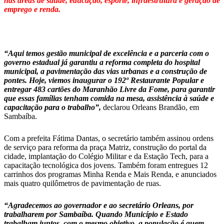
nas áreas de saúde, educação, esporte, infraestrutura e geração de
emprego e renda.
“Aqui temos gestão municipal de excelência e a parceria com o
governo estadual já garantiu a reforma completa do hospital
municipal, a pavimentação das vias urbanas e a construção de
pontes. Hoje, viemos inaugurar o 192º Restaurante Popular e
entregar 483 cartões do Maranhão Livre da Fome, para garantir
que essas famílias tenham comida na mesa, assistência à saúde e
capacitação para o trabalho”,
declarou Orleans Brandão, em
Sambaíba.
Com a prefeita Fátima Dantas, o secretário também assinou ordens
de serviço para reforma da praça Matriz, construção do portal da
cidade, implantação do Colégio Militar e da Estação Tech, para a
capacitação tecnológica dos jovens. Também foram entregues 12
carrinhos dos programas Minha Renda e Mais Renda, e anunciados
mais quatro quilômetros de pavimentação de ruas.
“Agradecemos ao governador e ao secretário Orleans, por
trabalharem por Sambaíba. Quando Município e Estado
trabalham juntos, com o mesmo objetivo, a população é quem