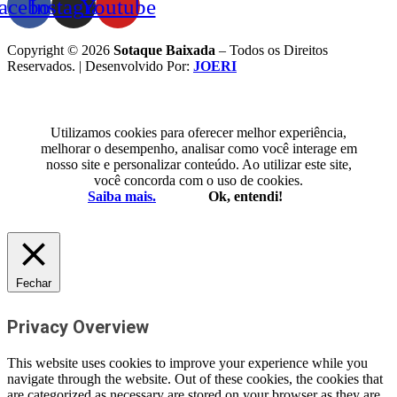
acebook
Instagram
Youtube
Copyright © 2026
Sotaque Baixada
– Todos os Direitos
Reservados. | Desenvolvido Por:
JOERI
Utilizamos cookies para oferecer melhor experiência,
melhorar o desempenho, analisar como você interage em
nosso site e personalizar conteúdo. Ao utilizar este site,
você concorda com o uso de cookies.
Saiba mais.
Ok, entendi!
Fechar
Privacy Overview
This website uses cookies to improve your experience while you
navigate through the website. Out of these cookies, the cookies that
are categorized as necessary are stored on your browser as they are