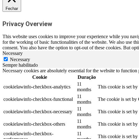
Fechar
Privacy Overview
This website uses cookies to improve your experience while you naviga
for the working of basic functionalities of the website. We also use t
consent. You also have the option to opt-out of these cookies. But op
Necessary
Necessary
Sempre habilitado
Necessary cookies are absolutely essential for the website to function
Cookie
Duração
11
cookielawinfo-checkbox-analytics
This cookie is set b
months
11
cookielawinfo-checkbox-functional
The cookie is set by
months
11
cookielawinfo-checkbox-necessary
This cookie is set b
months
11
cookielawinfo-checkbox-others
This cookie is set b
months
cookielawinfo-checkbox-
11
This cookie is set b