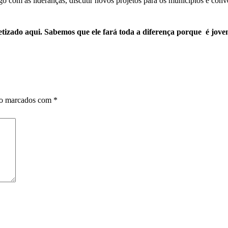
go com as lideranças, discutir novos projetos para os municípios e con
tizado aqui. Sabemos que ele fará toda a diferença porque é jovem
ão marcados com
*