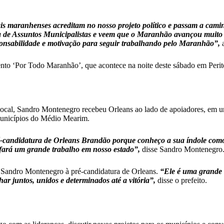
mais maranhenses acreditam no nosso projeto político e passam a cam
ia de Assuntos Municipalistas e veem que o Maranhão avançou muito
ponsabilidade e motivação para seguir trabalhando pelo Maranhão”,
a
nto ‘Por Todo Maranhão’, que acontece na noite deste sábado em Perit
 local, Sandro Montenegro recebeu Orleans ao lado de apoiadores, em u
municípios do Médio Mearim.
-candidatura de Orleans Brandão porque conheço a sua índole como
 fará um grande trabalho em nosso estado”,
disse Sandro Montenegro
de Sandro Montenegro à pré-candidatura de Orleans.
“Ele é uma grande 
r juntos, unidos e determinados até a vitória”,
disse o prefeito.