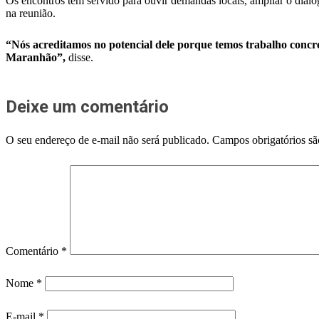
Os encontros têm servido para ouvir demandas locais, ampliar o diálo
na reunião.
“Nós acreditamos no potencial dele porque temos trabalho concre
Maranhão”,
disse.
Deixe um comentário
O seu endereço de e-mail não será publicado.
Campos obrigatórios s
Comentário
*
Nome
*
E-mail
*