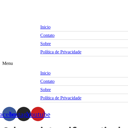
Skip
to
content
Inicio
Contato
Sobre
Política de Privacidade
Menu
Inicio
Contato
Sobre
Política de Privacidade
acebook
Instagram
Youtube