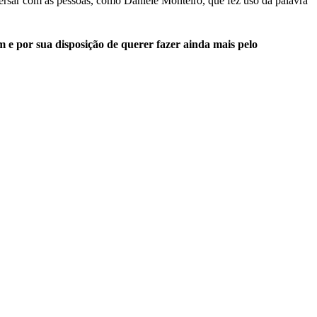
versar com as pessoas, como Daniele Monteiro, que fez uso da palavra
 e por sua disposição de querer fazer ainda mais pelo