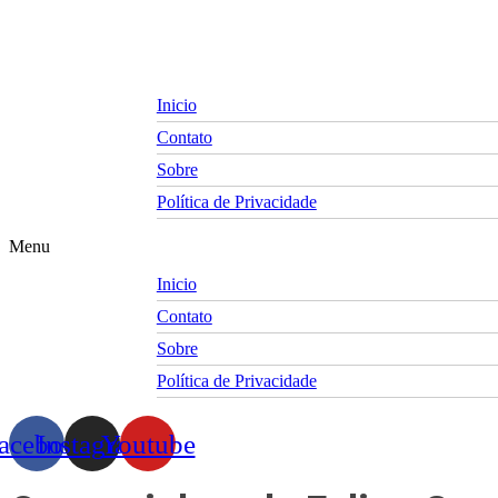
Skip
to
content
Inicio
Contato
Sobre
Política de Privacidade
Menu
Inicio
Contato
Sobre
Política de Privacidade
acebook
Instagram
Youtube