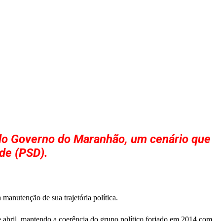
elo Governo do Maranhão, um cenário que
de (PSD).
manutenção de sua trajetória política.
de abril, mantendo a coerência do grupo político forjado em 2014 com