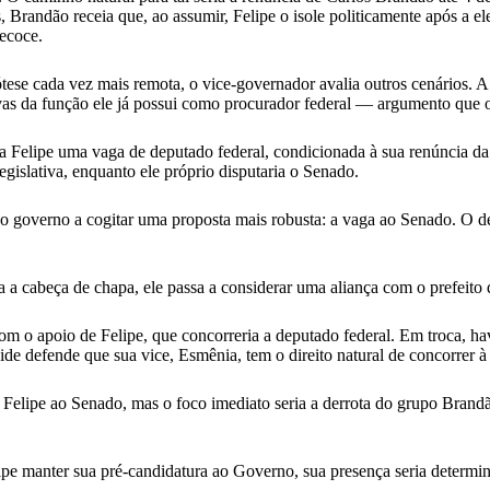
, Brandão receia que, ao assumir, Felipe o isole politicamente após a e
recoce.
e cada vez mais remota, o vice-governador avalia outros cenários. A 
tivas da função ele já possui como procurador federal — argumento que 
 a Felipe uma vaga de deputado federal, condicionada à sua renúncia d
gislativa, enquanto ele próprio disputaria o Senado.
os do governo a cogitar uma proposta mais robusta: a vaga ao Senado. 
a a cabeça de chapa, ele passa a considerar uma aliança com o prefeit
o apoio de Felipe, que concorreria a deputado federal. Em troca, have
de defende que sua vice, Esmênia, tem o direito natural de concorrer à 
a Felipe ao Senado, mas o foco imediato seria a derrota do grupo Brand
ipe manter sua pré-candidatura ao Governo, sua presença seria determin