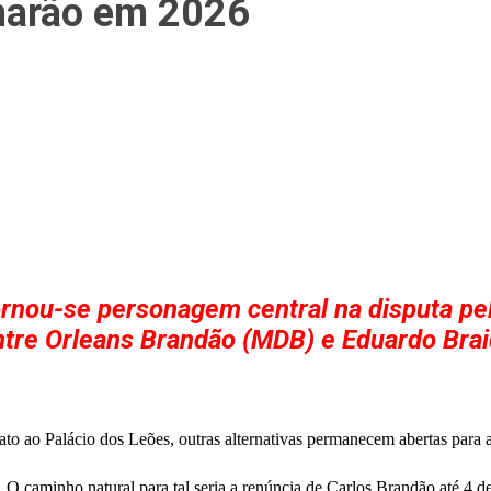
marão em 2026
ornou-se personagem central na disputa p
ntre Orleans Brandão (MDB) e Eduardo Brai
to ao Palácio dos Leões, outras alternativas permanecem abertas para a 
. O caminho natural para tal seria a renúncia de Carlos Brandão até 4 