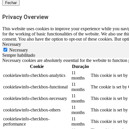
Fechar
Privacy Overview
This website uses cookies to improve your experience while you naviga
for the working of basic functionalities of the website. We also use t
consent. You also have the option to opt-out of these cookies. But op
Necessary
Necessary
Sempre habilitado
Necessary cookies are absolutely essential for the website to function
Cookie
Duração
11
cookielawinfo-checkbox-analytics
This cookie is set b
months
11
cookielawinfo-checkbox-functional
The cookie is set by
months
11
cookielawinfo-checkbox-necessary
This cookie is set b
months
11
cookielawinfo-checkbox-others
This cookie is set b
months
cookielawinfo-checkbox-
11
This cookie is set b
performance
months