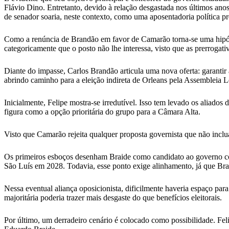
Flávio Dino. Entretanto, devido à relação desgastada nos últimos anos
de senador soaria, neste contexto, como uma aposentadoria política p
Como a renúncia de Brandão em favor de Camarão torna-se uma hipótes
categoricamente que o posto não lhe interessa, visto que as prerroga
Diante do impasse, Carlos Brandão articula uma nova oferta: garantir
abrindo caminho para a eleição indireta de Orleans pela Assembleia Le
Inicialmente, Felipe mostra-se irredutível. Isso tem levado os aliad
figura como a opção prioritária do grupo para a Câmara Alta.
Visto que Camarão rejeita qualquer proposta governista que não inclu
Os primeiros esboços desenham Braide como candidato ao governo com 
São Luís em 2028. Todavia, esse ponto exige alinhamento, já que Brai
Nessa eventual aliança oposicionista, dificilmente haveria espaço par
majoritária poderia trazer mais desgaste do que benefícios eleitorais.
Por último, um derradeiro cenário é colocado como possibilidade. Fel