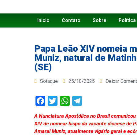
Inicio
Contato
Sobre
Política
Papa Leão XIV nomeia m
Muniz, natural de Matin
(SE)
Sotaque
25/10/2025
Deixar Coment
Facebook
Twitter
WhatsApp
Telegram
A Nunciatura Apostólica no Brasil comunicou 
XIV de nomear bispo da vacante diocese de P
Amaral Muniz, atualmente vigário geral e ec