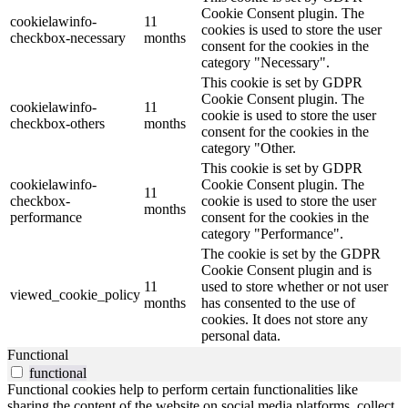
Cookie Consent plugin. The
cookielawinfo-
11
cookies is used to store the user
checkbox-necessary
months
consent for the cookies in the
category "Necessary".
This cookie is set by GDPR
Cookie Consent plugin. The
cookielawinfo-
11
cookie is used to store the user
checkbox-others
months
consent for the cookies in the
category "Other.
This cookie is set by GDPR
cookielawinfo-
Cookie Consent plugin. The
11
checkbox-
cookie is used to store the user
months
performance
consent for the cookies in the
category "Performance".
The cookie is set by the GDPR
Cookie Consent plugin and is
11
used to store whether or not user
viewed_cookie_policy
months
has consented to the use of
cookies. It does not store any
personal data.
Functional
functional
Functional cookies help to perform certain functionalities like
sharing the content of the website on social media platforms, collect