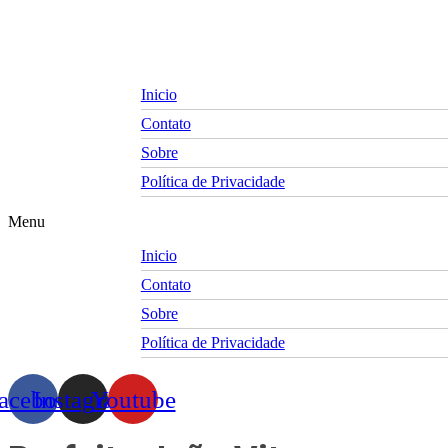
Skip
to
content
Inicio
Contato
Sobre
Política de Privacidade
Menu
Inicio
Contato
Sobre
Política de Privacidade
acebook
Instagram
Youtube