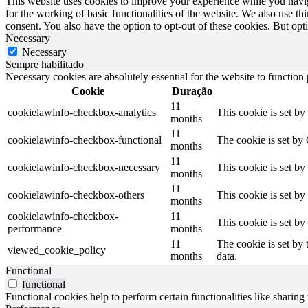
This website uses cookies to improve your experience while you naviga
for the working of basic functionalities of the website. We also use t
consent. You also have the option to opt-out of these cookies. But op
Necessary
Necessary
Sempre habilitado
Necessary cookies are absolutely essential for the website to function
Cookie
Duração
11
cookielawinfo-checkbox-analytics
This cookie is set b
months
11
cookielawinfo-checkbox-functional
The cookie is set by
months
11
cookielawinfo-checkbox-necessary
This cookie is set b
months
11
cookielawinfo-checkbox-others
This cookie is set b
months
cookielawinfo-checkbox-
11
This cookie is set b
performance
months
11
The cookie is set by
viewed_cookie_policy
months
data.
Functional
functional
Functional cookies help to perform certain functionalities like sharing 