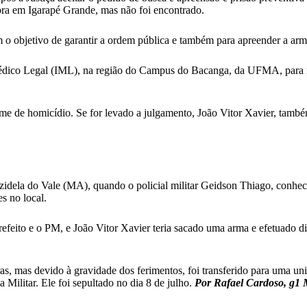
mora em Igarapé Grande, mas não foi encontrado.
 o objetivo de garantir a ordem pública e também para apreender a arma
 Médico Legal (IML), na região do Campus do Bacanga, da UFMA, para r
rime de homicídio. Se for levado a julgamento, João Vitor Xavier, també
dela do Vale (MA), quando o policial militar Geidson Thiago, conhecid
s no local.
ito e o PM, e João Vitor Xavier teria sacado uma arma e efetuado dispa
s, mas devido à gravidade dos ferimentos, foi transferido para uma uni
 Militar. Ele foi sepultado no dia 8 de julho.
Por Rafael Cardoso, g1