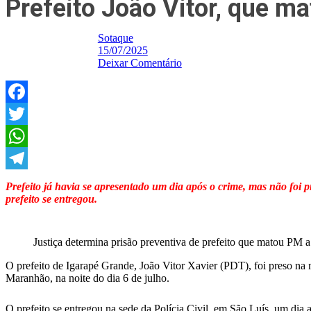
Prefeito João Vitor, que ma
Sotaque
15/07/2025
Deixar Comentário
Facebook
Twitter
WhatsApp
Telegram
Prefeito já havia se apresentado um dia após o crime, mas não foi p
prefeito se entregou.
Justiça determina prisão preventiva de prefeito que matou PM
O prefeito de Igarapé Grande, João Vitor Xavier (PDT), foi preso na ma
Maranhão, na noite do dia 6 de julho.
O prefeito se entregou na sede da Polícia Civil, em São Luís, um dia a