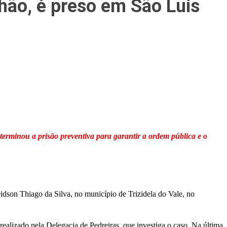
nhão, é preso em São Luís
eterminou a prisão preventiva para garantir a ordem pública e o
Geidson Thiago da Silva, no município de Trizidela do Vale, no
 realizado pela Delegacia de Pedreiras, que investiga o caso. Na última