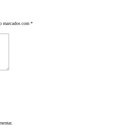
ão marcados com
*
mentar.