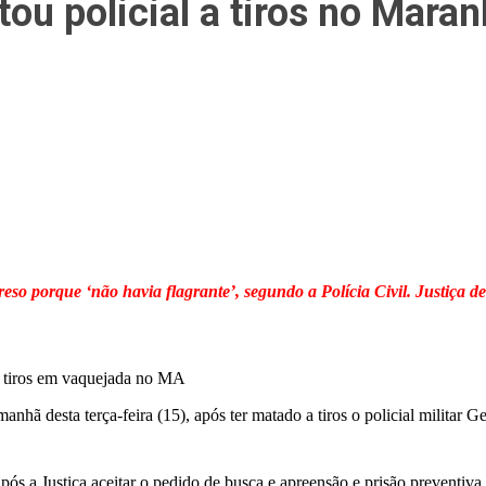
tou policial a tiros no Mara
reso porque ‘não havia flagrante’, segundo a Polícia Civil. Justiça d
 a tiros em vaquejada no MA
nhã desta terça-feira (15), após ter matado a tiros o policial militar 
pós a Justiça aceitar o pedido de busca e apreensão e prisão preventiva