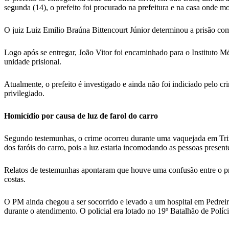
segunda (14), o prefeito foi procurado na prefeitura e na casa onde 
O juiz Luiz Emilio Braúna Bittencourt Júnior determinou a prisão com
Logo após se entregar, João Vitor foi encaminhado para o Instituto
unidade prisional.
Atualmente, o prefeito é investigado e ainda não foi indiciado pelo c
privilegiado.
Homicídio por causa de luz de farol do carro
Segundo testemunhas, o crime ocorreu durante uma vaquejada em Trizi
dos faróis do carro, pois a luz estaria incomodando as pessoas presente
Relatos de testemunhas apontaram que houve uma confusão entre o prefe
costas.
O PM ainda chegou a ser socorrido e levado a um hospital em Pedreira
durante o atendimento. O policial era lotado no 19º Batalhão de Polícia