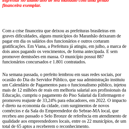
ingressar no último ano de seu mandato com uma gestão
financeira exemplar.
Com a crise financeira que deixou as prefeituras brasileiras em
graves dificuldades, alguns municípios do Maranhão deixaram de
pagar em dia os salários dos funcionários e outros cortaram
gratificações. Em Viana, a Prefeitura já atingiu, em julho, a marca de
dois anos pagando os vencimentos, de forma antecipada. E sem
promover demissões em massa. O município possui 887
funcionários concursados e 1.801 contratados.
Na semana passada, o prefeito lembrou em suas redes sociais, por
ocasião do Dia do Servidor Público, que sua administração instituiu
um Calendário de Pagamentos para o funcionalismo público, injetou
mais de 12 milhões de reais em melhoria salarial aos profissionais da
Educação, cumpriu o pagamento do Piso Salarial da Enfermagem e
promoveu reajuste de 33,24% para educadores, em 2022. O impacto
é direto na economia da cidade, com surgimentos de novos
comércios e da Sala do Empreendedor do Sebrae-MA local, que
recebeu ano passado o Selo Bronze de referência em atendimento de
qualidade aos empreendedores locais, entre os 22 municípios, de um
total de 65 aptos a receberem o reconhecimento.