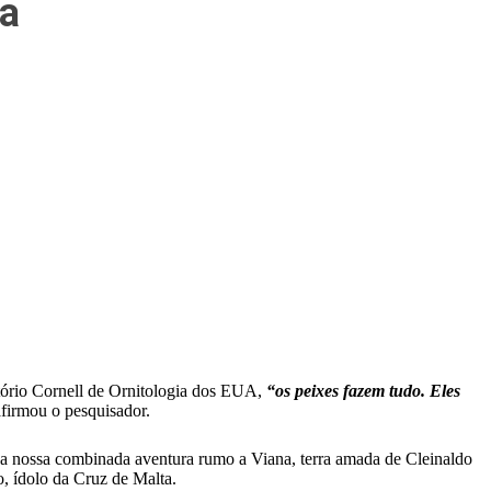
na
tório Cornell de Ornitologia dos EUA,
“os peixes fazem tudo. Eles
afirmou o pesquisador.
 a nossa combinada aventura rumo a Viana, terra amada de Cleinaldo
, ídolo da Cruz de Malta.