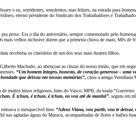
oary e eu, sorridentes, sonolentos, mas felizes, na estrada para homen
terrâneo, eterno presidente do Sindicato dos Trabalhadores e Trabalha
va pra peixe. Era o dia do aniversário, sempre comemorado pelo homen
s mais velhos inclusive dizem que a primeira chuva de maio, Mês de 
ata receberia os cinerários de um dos seus mais ilustres filhos.
Gilberto Machado, ao abençoar as cinzas do nosso irmão, que em seguid
anenses.
“Um homem íntegro, honesto, de coração generoso – uma ver
de bondade que deixou em nossas memórias”,
citou a amiga Verediana M
m de muitos hinos religiosos, hino do Vasco, MPB, da toada “Guerreiro 
tchan. É tchun, é tchun, é tchan, eu vou até de manhã”
, seguiu em tr
entoava o inesquecível hino
“Adeus Viana, vou partir, vou te deixar,
il nas agitadas águas do Maracu, acompanhadas de flores e balões bra