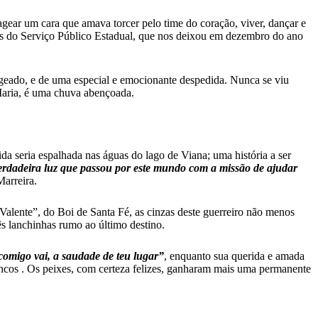
agear um cara que amava torcer pelo time do coração, viver, dançar e
dos do Serviço Público Estadual, que nos deixou em dezembro do ano
ageado, e de uma especial e emocionante despedida. Nunca se viu
Maria, é uma chuva abençoada.
a seria espalhada nas águas do lago de Viana; uma história a ser
dadeira luz que passou por este mundo com a missão de ajudar
arreira.
Valente”, do Boi de Santa Fé, as cinzas deste guerreiro não menos
ês lanchinhas rumo ao último destino.
 comigo vai, a saudade de teu lugar”
, enquanto sua querida e amada
ncos . Os peixes, com certeza felizes, ganharam mais uma permanente