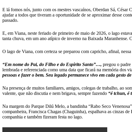
E lá fomos nós, junto com os mestres vascaínos, Oberdan Sá, César Ch
ajudar a todos que tiveram a oportunidade de se aproximar desse con
passado.
E, em Viana, neste feriado de primeiro de maio de 2026, o lago esta
tanta chuva, em um ano atípico de inverno na Baixada Maranhense. O
O lago de Viana, com certeza se preparou com capricho, afinal, nessa d
“Em nome do Pai, do Filho e do Espírito Santo”…,
pregou o padre 
lembrada e referenciada como uma data que ficará na memória dos vi
pessoas e fazer o bem. Seu legado permanece vivo em cada gesto 
Na presença de muitos familiares, amigos, colegas de trabalho, ao so
valente, que não discutia e nem brigava, sempre fazendo
“é tchun, é 
Na margem do Parque Dilú Melo, a bandinha “Rabo Seco Venenosa” 
companheira, Francisca Chagas (Chaguinha), espalhava as cinzas de B
companhia e também fizeram festa no lago.