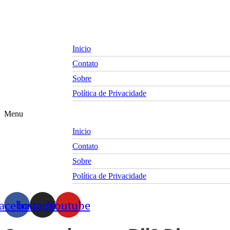
Skip
to
content
Inicio
Contato
Sobre
Política de Privacidade
Menu
Inicio
Contato
Sobre
Política de Privacidade
acebook
Instagram
Youtube