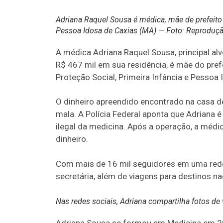
Adriana Raquel Sousa é médica, mãe de prefeito n
Pessoa Idosa de Caxias (MA) — Foto: Reproduç
A médica Adriana Raquel Sousa, principal al
R$ 467 mil em sua residência, é mãe do prefe
Proteção Social, Primeira Infância e Pessoa 
O dinheiro apreendido encontrado na casa 
mala. A Polícia Federal aponta que Adriana é
ilegal da medicina. Após a operação, a méd
dinheiro.
Com mais de 16 mil seguidores em uma rede 
secretária, além de viagens para destinos nac
Nas redes sociais, Adriana compartilha fotos d
Adriana Sousa se formou em Medicina em 2