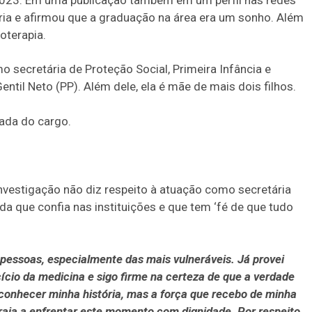
tória e afirmou que a graduação na área era um sonho. Além
oterapia.
o secretária de Proteção Social, Primeira Infância e
entil Neto (PP). Além dele, ela é mãe de mais dois filhos.
tada do cargo.
nvestigação não diz respeito à atuação como secretária
da que confia nas instituições e que tem ‘fé de que tudo
 pessoas, especialmente das mais vulneráveis. Já provei
ício da medicina e sigo firme na certeza de que a verdade
conhecer minha história, mas a força que recebo de minha
raja a enfrentar este momento com dignidade. Por respeito