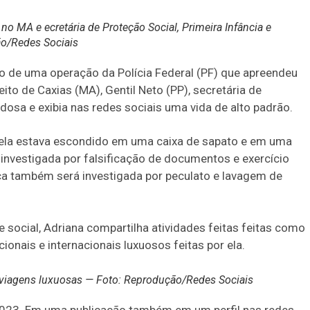
o MA e ecretária de Proteção Social, Primeira Infância e
ão/Redes Sociais
vo de uma operação da Polícia Federal (PF) que apreendeu
ito de Caxias (MA), Gentil Neto (PP), secretária de
Idosa e exibia nas redes sociais uma vida de alto padrão.
dela estava escondido em uma caixa de sapato e em uma
 investigada por falsificação de documentos e exercício
ica também será investigada por peculato e lavagem de
social, Adriana compartilha atividades feitas feitas como
ionais e internacionais luxuosos feitas por ela.
e viagens luxuosas — Foto: Reprodução/Redes Sociais
023. Em uma publicação também em um perfil nas redes