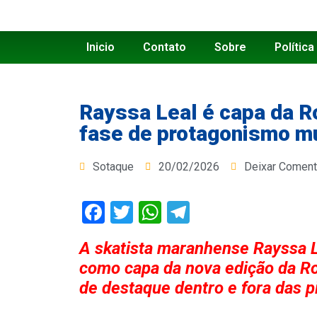
Inicio
Contato
Sobre
Política
Rayssa Leal é capa da Ro
fase de protagonismo m
Sotaque
20/02/2026
Deixar Coment
Facebook
Twitter
WhatsApp
Telegram
A skatista maranhense Rayssa Le
como capa da nova edição da Ro
de destaque dentro e fora das p