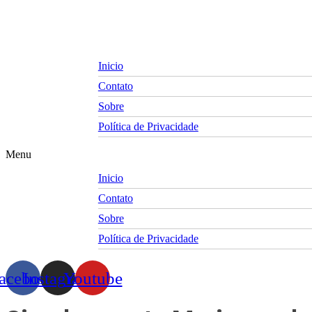
Skip
to
content
Inicio
Contato
Sobre
Política de Privacidade
Menu
Inicio
Contato
Sobre
Política de Privacidade
acebook
Instagram
Youtube