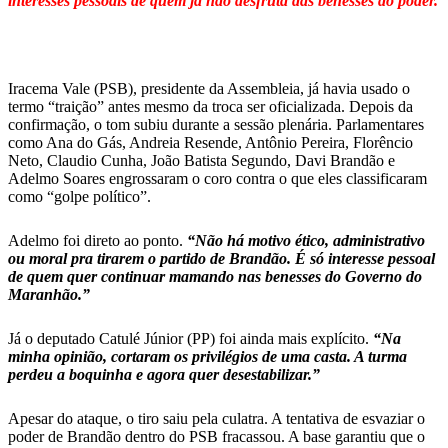
interesses pessoais de quem já não desfruta das benesses do poder.
Iracema Vale (PSB), presidente da Assembleia, já havia usado o
termo “traição” antes mesmo da troca ser oficializada. Depois da
confirmação, o tom subiu durante a sessão plenária. Parlamentares
como Ana do Gás, Andreia Resende, Antônio Pereira, Florêncio
Neto, Claudio Cunha, João Batista Segundo, Davi Brandão e
Adelmo Soares engrossaram o coro contra o que eles classificaram
como “golpe político”.
Adelmo foi direto ao ponto.
“Não há motivo ético, administrativo
ou moral pra tirarem o partido de Brandão. É só interesse pessoal
de quem quer continuar mamando nas benesses do Governo do
Maranhão.”
Já o deputado Catulé Júnior (PP) foi ainda mais explícito.
“Na
minha opinião, cortaram os privilégios de uma casta. A turma
perdeu a boquinha e agora quer desestabilizar.”
Apesar do ataque, o tiro saiu pela culatra. A tentativa de esvaziar o
poder de Brandão dentro do PSB fracassou. A base garantiu que o