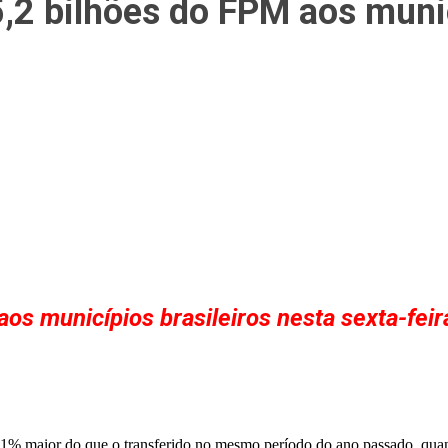
5,2 bilhões do FPM aos muni
 aos municípios brasileiros nesta sexta-fei
11% maior do que o transferido no mesmo período do ano passado, qua