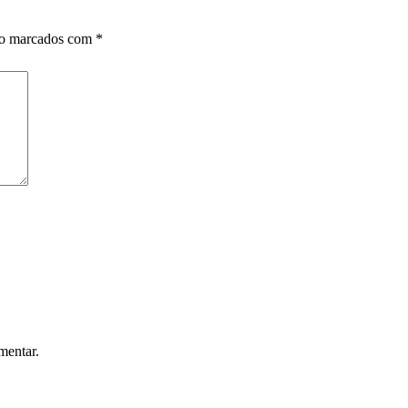
ão marcados com
*
mentar.