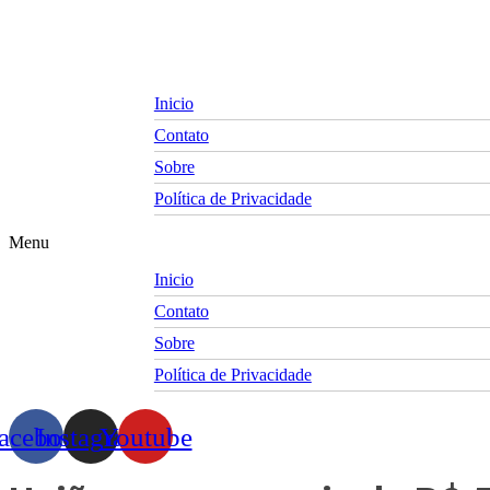
Skip
to
content
Inicio
Contato
Sobre
Política de Privacidade
Menu
Inicio
Contato
Sobre
Política de Privacidade
acebook
Instagram
Youtube