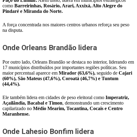
Paço do Lumiar.
Além disso, lidera em municípios estratégicos
como
Barreirinhas, Rosário, Arari, Axxixá, Alto Alegre do
Pindaré e Miranda do Norte.
A força concentrada nos maiores centros urbanos reforça seu peso
na disputa.
Onde Orleans Brandão lidera
Por outro lado, Orleans Brandão se destaca no interior, liderando em
17 municípios distribuídos por importantes regiões políticas. Seu
maior percentual aparece em
Mirador (63,6%),
seguido de
Cajari
(60%), São Mateus (47,6%), Coroatá (46,7%) e Tuntum
(44,4%).
Ele também lidera em cidades de peso eleitoral como
Imperatriz,
Açailândia, Bacabal e Timon
, demonstrando um crescimento
capilarizado no
Médio Mearim, Tocantina, Cocais e Centro
Maranhense.
Onde Lahesio Bonfim lidera