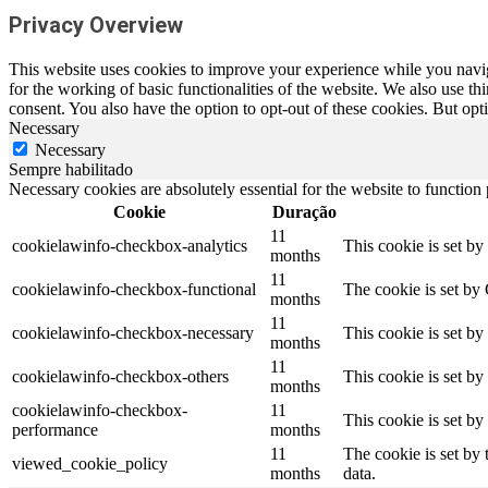
Privacy Overview
This website uses cookies to improve your experience while you naviga
for the working of basic functionalities of the website. We also use t
consent. You also have the option to opt-out of these cookies. But op
Necessary
Necessary
Sempre habilitado
Necessary cookies are absolutely essential for the website to function
Cookie
Duração
11
cookielawinfo-checkbox-analytics
This cookie is set b
months
11
cookielawinfo-checkbox-functional
The cookie is set by
months
11
cookielawinfo-checkbox-necessary
This cookie is set b
months
11
cookielawinfo-checkbox-others
This cookie is set b
months
cookielawinfo-checkbox-
11
This cookie is set b
performance
months
11
The cookie is set by
viewed_cookie_policy
months
data.