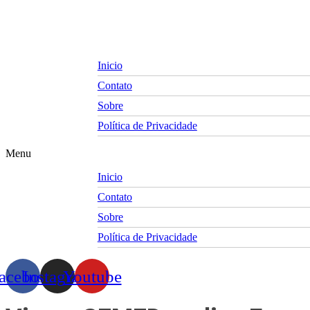
Skip
to
content
Inicio
Contato
Sobre
Política de Privacidade
Menu
Inicio
Contato
Sobre
Política de Privacidade
acebook
Instagram
Youtube