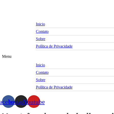
Skip
to
content
Inicio
Contato
Sobre
Política de Privacidade
Menu
Inicio
Contato
Sobre
Política de Privacidade
acebook
Instagram
Youtube