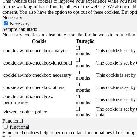
This website uses cookies to improve your experience while you naviga
for the working of basic functionalities of the website. We also use t
consent. You also have the option to opt-out of these cookies. But op
Necessary
Necessary
Sempre habilitado
Necessary cookies are absolutely essential for the website to function
Cookie
Duração
11
cookielawinfo-checkbox-analytics
This cookie is set b
months
11
cookielawinfo-checkbox-functional
The cookie is set by
months
11
cookielawinfo-checkbox-necessary
This cookie is set b
months
11
cookielawinfo-checkbox-others
This cookie is set b
months
cookielawinfo-checkbox-
11
This cookie is set b
performance
months
11
The cookie is set by
viewed_cookie_policy
months
data.
Functional
functional
Functional cookies help to perform certain functionalities like sharing 