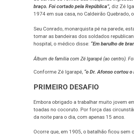
braço. Foi cortado pela República”,
diz Zé Ig
1974 em sua casa, no Caldeirão Quebrado, ou
Seu Conrado, monarquista pé na parede, est
tomar as bandeiras dos soldados republicano
hospital, o médico disse:
“Em barulho de bran
Álbum de família com Zé Igarapé (ao centro). Fot
Conforme Zé Igarapé,
“o Dr. Afonso cortou o
PRIMEIRO DESAFIO
Embora obrigado a trabalhar muito jovem em p
toadas no cocoruto. Por força das circunst
da noite para o dia, com apenas 15 anos.
Ocorre que, em 1905, o batalhão ficou sem ca