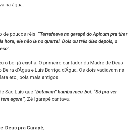
va na água.
o de poucos réis.
“Tarrafeava no garapé do Apicum pra tirar
 hora, ele não ia no quartel. Dois ou três dias depois, o
reso”.
u o boi já existia. O primeiro cantador da Madre de Deus
o Beira d’Água e Luís Barriga d’Água. Os dois vadiavam na
Mata etc., bois mais antigos.
 de São Luís que
“botavam” bumba meu-boi.
“Só pra ver
 tem agora”,
Zé Igarapé cantava:
e-Deus pra Garapé,