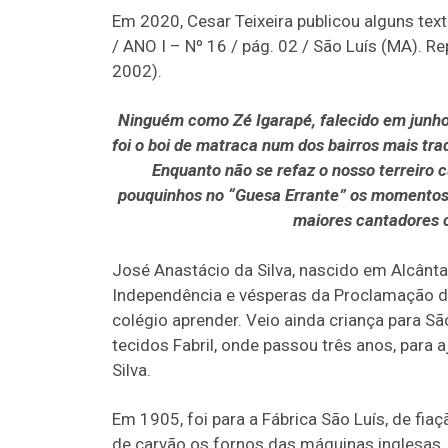
Em 2020, Cesar Teixeira publicou alguns text
/ ANO I – Nº 16 / pág. 02 / São Luís (MA). R
2002).
Ninguém como Zé Igarapé, falecido em junho
foi o boi de matraca num dos bairros mais tra
Enquanto não se refaz o nosso terreiro c
pouquinhos no “Guesa Errante” os momentos 
maiores cantadores 
José Anastácio da Silva, nascido em Alcânt
Independência e vésperas da Proclamação da
colégio aprender. Veio ainda criança para Sã
tecidos Fabril, onde passou três anos, para 
Silva.
Em 1905, foi para a Fábrica São Luís, de fia
de carvão os fornos das máquinas inglesas