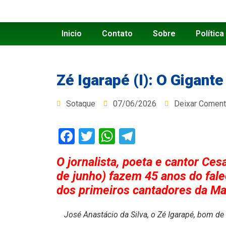
Inicio
Contato
Sobre
Política
Zé Igarapé (I): O Gigant
Sotaque
07/06/2026
Deixar Coment
Facebook
Twitter
WhatsApp
Telegram
O jornalista, poeta e cantor Ces
de junho) fazem 45 anos do fal
dos primeiros cantadores da Mad
José Anastácio da Silva, o Zé Igarapé, bom de 