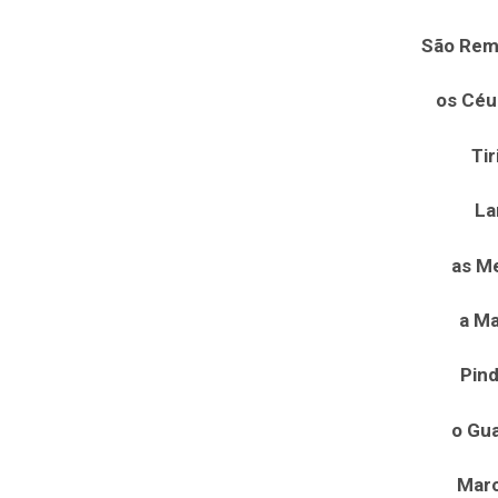
São Rem
os Céu
Tir
La
as Me
a Ma
Pind
o Gu
Marc