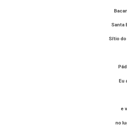
Bacan
Santa B
Sítio d
Pád
Eu 
e 
no lu