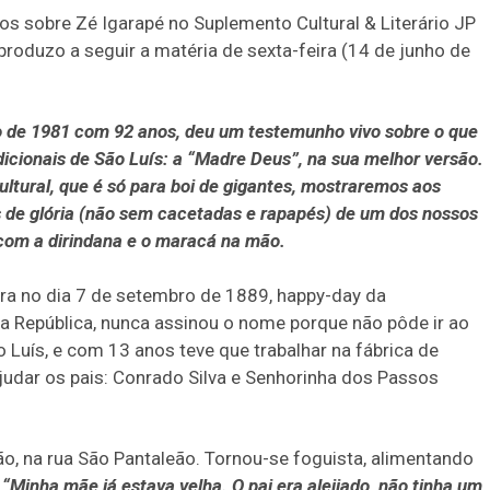
os sobre Zé Igarapé no Suplemento Cultural & Literário JP
eproduzo a seguir a matéria de sexta-feira (14 de junho de
 de 1981 com 92 anos, deu um testemunho vivo sobre o que
dicionais de São Luís: a “Madre Deus”, na sua melhor versão.
ultural, que é só para boi de gigantes, mostraremos aos
de glória (não sem cacetadas e rapapés) de um dos nossos
com a dirindana e o maracá na mão.
ara no dia 7 de setembro de 1889, happy-day da
 República, nunca assinou o nome porque não pôde ir ao
o Luís, e com 13 anos teve que trabalhar na fábrica de
ajudar os pais: Conrado Silva e Senhorinha dos Passos
ção, na rua São Pantaleão. Tornou-se foguista, alimentando
. “Minha mãe já estava velha. O pai era aleijado, não tinha um