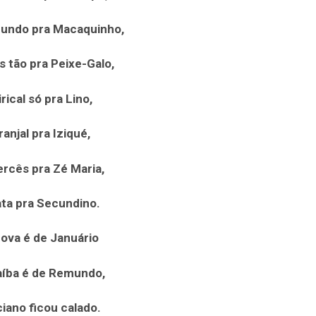
undo pra Macaquinho,
s tão pra Peixe-Galo,
irical só pra Lino,
ranjal pra Iziqué,
rcês pra Zé Maria,
ta pra Secundino.
ova é de Januário
aíba é de Remundo,
iano ficou calado.