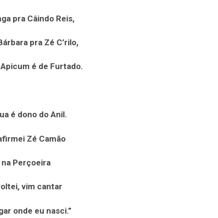
ga pra Câindo Reis,
árbara pra Zé C’rilo,
o Apicum é de Furtado.
ua é dono do Anil.
afirmei Zé Camão
na Perçoeira
voltei, vim cantar
gar onde eu nasci.”