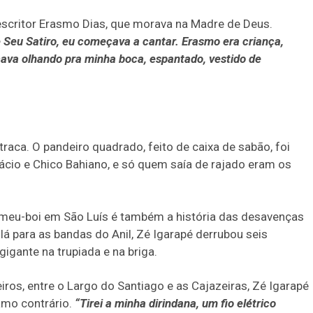
scritor Erasmo Dias, que morava na Madre de Deus.
e Seu Satiro, eu começava a cantar. Erasmo era criança,
cava olhando pra minha boca, espantado, vestido de
aca. O pandeiro quadrado, feito de caixa de sabão, foi
tácio e Chico Bahiano, e só quem saía de rajado eram os
-meu-boi em São Luís é também a história das desavenças
lá para as bandas do Anil, Zé Igarapé derrubou seis
igante na trupiada e na briga.
eiros, entre o Largo do Santiago e as Cajazeiras, Zé Igarapé
amo contrário.
“Tirei a minha dirindana, um fio elétrico