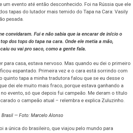
 de um evento até então desconhecido. Foi na Rússia que ele
dos tapas do lutador mais temido do Tapa na Cara: Vasily
ão pesada.
convidaram. Fui e não sabia que ia encarar de início o
top dos tops do tapa na cara. Onde ele metia a mão,
 caiu ou vai pro saco, como a gente fala.
rer para casa, estava nervoso. Mas quando eu dei o primeiro
 ficou espantado. Primeira vez e o cara está sorrindo com
o quinto tapa a minha tradutora falou que se eu desse o
o que dei ele muito mais fraco, porque estava ganhando a
no evento, só que depois fui campeão. Me deram o título
arado o campeão atual – relembra e explica Zuluzinho.
do Brasil — Foto: Marcelo Alonso
i a única do brasileiro, que viajou pelo mundo para