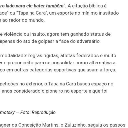
tro lado para ele bater também”.
A citação bíblica é
face” ou “Tapa na Cara”, um esporte no mínimo inusitado
s ao redor do mundo.
 violência ou insulto, agora tem ganhado status de
 apenas do ato de golpear a face do adversário.
 modalidade: regras rígidas, atletas federados e muito
r o preconceito para se consolidar como alternativa a
ço em outras categorias esportivas que usam a força.
etições no exterior, o Tapa na Cara busca espaço no
46 anos considerado o pioneiro no esporte e que foi
Kamotsky — Foto: Reprodução
Wagner da Conceição Martins, o Zuluzinho, seguia os passos