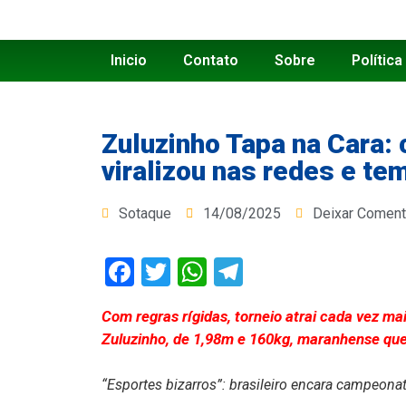
Inicio
Contato
Sobre
Política
Zuluzinho Tapa na Cara: 
viralizou nas redes e te
Sotaque
14/08/2025
Deixar Coment
Facebook
Twitter
WhatsApp
Telegram
Com regras rígidas, torneio atrai cada vez ma
Zuluzinho, de 1,98m e 160kg, maranhense que
“Esportes bizarros”: brasileiro encara campeonat